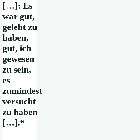
[…]: Es
war gut,
gelebt zu
haben,
gut, ich
gewesen
zu sein,
es
zumindest
versucht
zu haben
[…].“
—