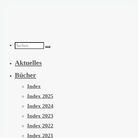
Zum
Inhalt
springen
Suchen
Aktuelles
nach:
Bücher
Index
Index 2025
Index 2024
Index 2023
Index 2022
Index 2021