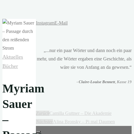
Instagram
E-Mail
„...nur ein paar Wörter und dann noch ein paar
Aktuelles
mehr, und die Wörter ergaben eine Geschichte, als
Bücher
wäre sie von Anfang an da gewesen.“
-
Claire-Louise Bennett
, Kasse 19
Myriam
Sauer
Zurück
Camilla Guttner – Die Akademie
–
Nächster
Alina Bronsky – Pi mal Daumen