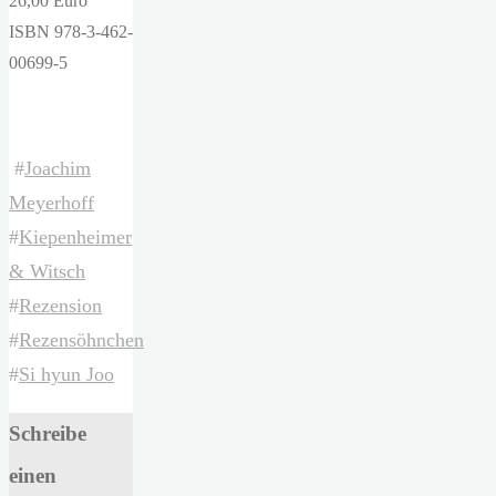
26,00 Euro
ISBN 978-3-462-
00699-5
#
Joachim
Meyerhoff
#
Kiepenheimer
& Witsch
#
Rezension
#
Rezensöhnchen
#
Si hyun Joo
Schreibe
einen