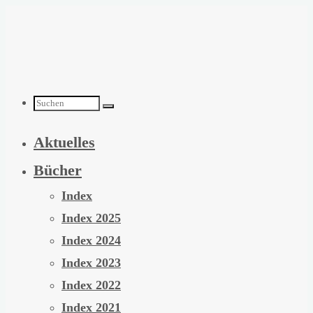
Zum
Inhalt
springen
Suchen
Aktuelles
nach:
Bücher
Index
Index 2025
Index 2024
Index 2023
Index 2022
Index 2021