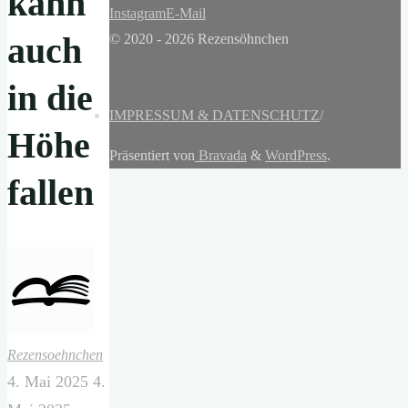
kann
Instagram
E-Mail
auch
© 2020 - 2026 Rezensöhnchen
in die
IMPRESSUM & DATENSCHUTZ
/
Höhe
Präsentiert von
Bravada
&
WordPress
.
fallen
Rezensoehnchen
4. Mai 2025
4.