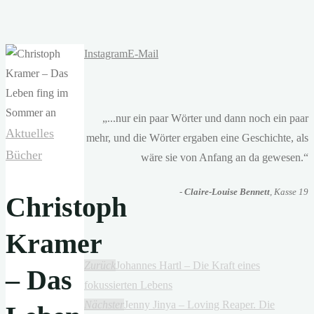
Instagram
E-Mail
„...nur ein paar Wörter und dann noch ein paar
Aktuelles
mehr, und die Wörter ergaben eine Geschichte, als
Bücher
wäre sie von Anfang an da gewesen.“
-
Claire-Louise Bennett
, Kasse 19
Christoph
Kramer
Zurück
Johannes Hartl – Die Kraft eines
– Das
fokussierten Lebens
Nächster
Jenny Jinya – Loving Reaper. Die