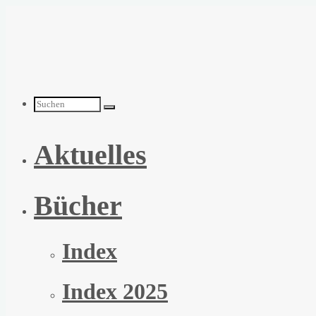
Zum
Inhalt
springen
Suchen
Aktuelles
nach:
Bücher
Index
Index 2025