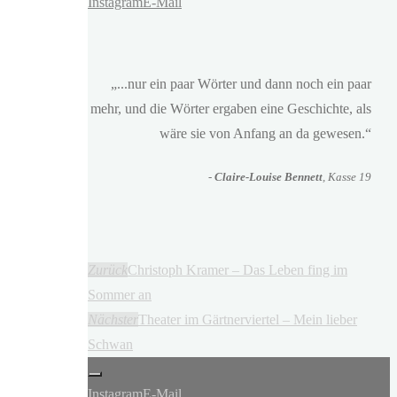
Instagram
E-Mail
„...nur ein paar Wörter und dann noch ein paar
mehr, und die Wörter ergaben eine Geschichte, als
wäre sie von Anfang an da gewesen.“
-
Claire-Louise Bennett
, Kasse 19
Zurück
Christoph Kramer – Das Leben fing im
Sommer an
Nächster
Theater im Gärtnerviertel – Mein lieber
Schwan
Instagram
E-Mail