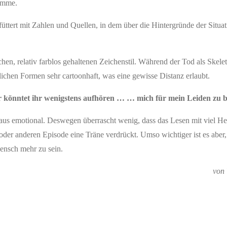
timme.
füttert mit Zahlen und Quellen, in dem über die Hintergründe der Situat
n, relativ farblos gehaltenen Zeichenstil. Während der Tod als Skelet
dlichen Formen sehr cartoonhaft, was eine gewisse Distanz erlaubt.
Aber könntet ihr wenigstens aufhören … … mich für mein Leiden zu 
aus emotional. Deswegen überrascht wenig, dass das Lesen mit viel H
 oder anderen Episode eine Träne verdrückt. Umso wichtiger ist es aber,
Mensch mehr zu sein.
von 