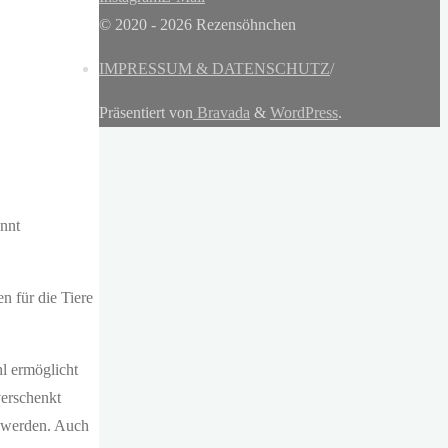
© 2020 - 2026 Rezensöhnchen
IMPRESSUM & DATENSCHUTZ
/
Präsentiert von
Bravada
&
WordPress
.
annt
 für die Tiere
hl ermöglicht
verschenkt
t werden. Auch