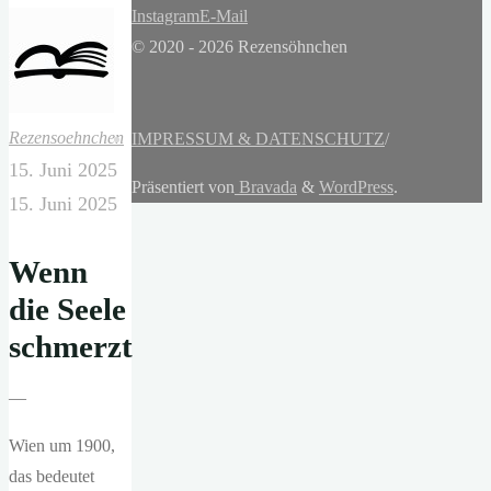
Instagram
E-Mail
© 2020 - 2026 Rezensöhnchen
Rezensoehnchen
IMPRESSUM & DATENSCHUTZ
/
15. Juni 2025
Präsentiert von
Bravada
&
WordPress
.
15. Juni 2025
Wenn
die Seele
schmerzt
—
Wien um 1900,
das bedeutet