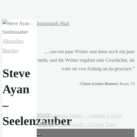
Instagram
E-Mail
Aktuelles
Bücher
„...nur ein paar Wörter und dann noch ein paar
mehr, und die Wörter ergaben eine Geschichte, als
wäre sie von Anfang an da gewesen.“
Steve
-
Claire-Louise Bennett
, Kasse 19
Ayan
–
Zurück
Johannes Weber — German Is Weird
Seelenzauber
Nächster
Pascale Lacelle – Curious Tides