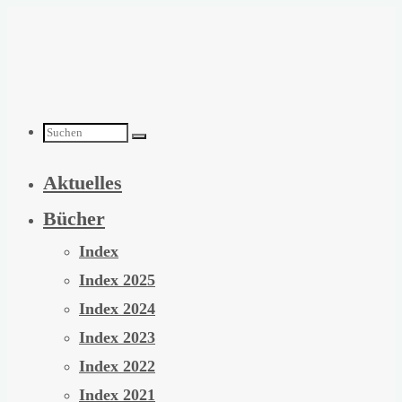
Zum
Inhalt
springen
Suchen
Aktuelles
nach:
Bücher
Index
Index 2025
Index 2024
Index 2023
Index 2022
Index 2021