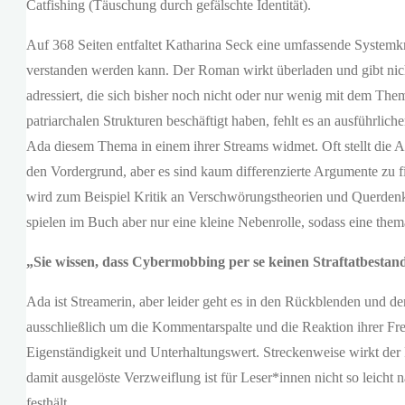
Catfishing (Täuschung durch gefälschte Identität).
Auf 368 Seiten entfaltet Katharina Seck eine umfassende Systemkrit
verstanden werden kann. Der Roman wirkt überladen und gibt ni
adressiert, die sich bisher noch nicht oder nur wenig mit dem
patriarchalen Strukturen beschäftigt haben, fehlt es an ausführli
Ada diesem Thema in einem ihrer Streams widmet. Oft stellt die Au
den Vordergrund, aber es sind kaum differenzierte Argumente z
wird zum Beispiel Kritik an Verschwörungstheorien und Querdenke
spielen im Buch aber nur eine kleine Nebenrolle, sodass eine them
„Sie wissen, dass Cybermobbing per se keinen Straftatbestand 
Ada ist Streamerin, aber leider geht es in den Rückblenden und d
ausschließlich um die Kommentarspalte und die Reaktion ihrer Fr
Eigenständigkeit und Unterhaltungswert. Streckenweise wirkt der
damit ausgelöste Verzweiflung ist für Leser*innen nicht so leicht
festhält.