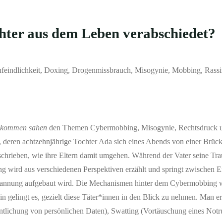
chter aus dem Leben verabschiedet?
feindlichkeit, Doxing, Drogenmissbrauch, Misogynie, Mobbing, Rass
t kommen sahen
den Themen Cybermobbing, Misogynie, Rechtsdruck 
, deren achtzehnjährige Tochter Ada sich eines Abends von einer Brücke
chrieben, wie ihre Eltern damit umgehen. Während der Vater seine Trau
ng wird aus verschiedenen Perspektiven erzählt und springt zwischen E
pannung aufgebaut wird. Die Mechanismen hinter dem Cybermobbing w
gelingt es, gezielt diese Täter*innen in den Blick zu nehmen. Man erfä
tlichung von persönlichen Daten), Swatting (Vortäuschung eines Notr