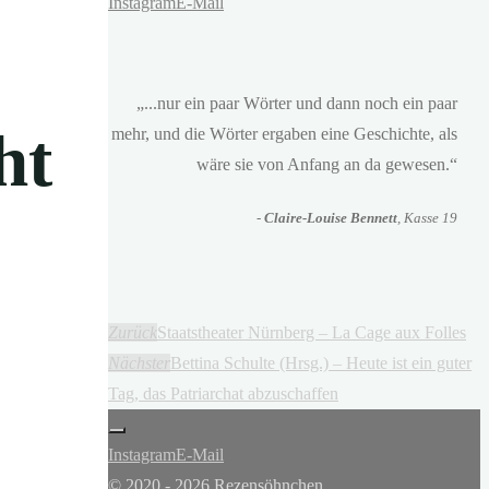
Instagram
E-Mail
„...nur ein paar Wörter und dann noch ein paar
ht
mehr, und die Wörter ergaben eine Geschichte, als
wäre sie von Anfang an da gewesen.“
-
Claire-Louise Bennett
, Kasse 19
Zurück
Staatstheater Nürnberg – La Cage aux Folles
Nächster
Bettina Schulte (Hrsg.) – Heute ist ein guter
Tag, das Patriarchat abzuschaffen
Instagram
E-Mail
© 2020 - 2026 Rezensöhnchen