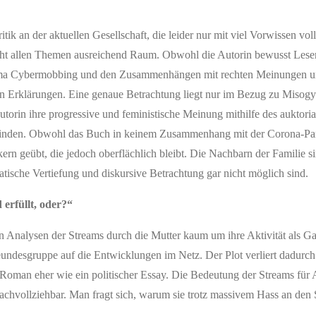
ik an der aktuellen Gesellschaft, die leider nur mit viel Vorwissen vol
cht allen Themen ausreichend Raum. Obwohl die Autorin bewusst Lese
 Thema Cybermobbing und den Zusammenhängen mit rechten Meinungen 
chen Erklärungen. Eine genaue Betrachtung liegt nur im Bezug zu Misogyn
torin ihre progressive und feministische Meinung mithilfe des auktoria
u finden. Obwohl das Buch in keinem Zusammenhang mit der Corona-Pa
rn geübt, die jedoch oberflächlich bleibt. Die Nachbarn der Familie s
atische Vertiefung und diskursive Betrachtung gar nicht möglich sind.
erfüllt, oder?“
en Analysen der Streams durch die Mutter kaum um ihre Aktivität als G
eundesgruppe auf die Entwicklungen im Netz. Der Plot verliert dadurch
 Roman eher wie ein politischer Essay. Die Bedeutung der Streams für 
 nachvollziehbar. Man fragt sich, warum sie trotz massivem Hass an den