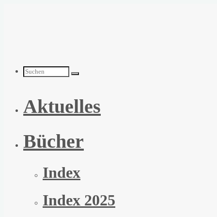
Zum
Inhalt
springen
Suchen
Aktuelles
nach:
Bücher
Index
Index 2025