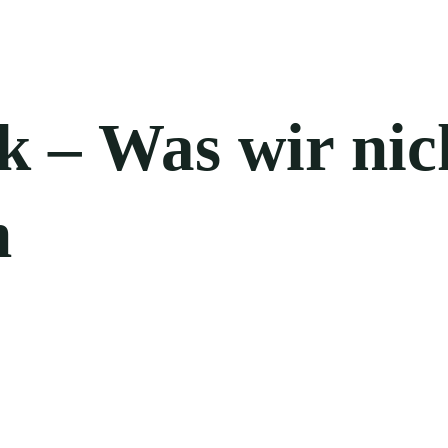
k – Was wir nic
n