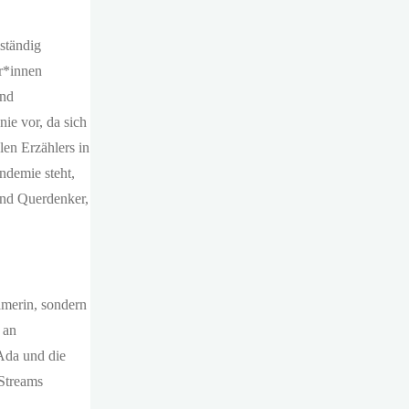
lständig
r*innen
und
ie vor, da sich
len Erzählers in
ndemie steht,
ind Querdenker,
amerin, sondern
 an
Ada und die
 Streams