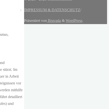
IMPRESSUM & DATENSCHUTZ
/
Präsentiert von
Bravada
&
WordPress
.
ismus,
und
 stürzt. Im
er in Arbeit
reignissen vor
erden mithilfe
hrt detailliert
ufes) und