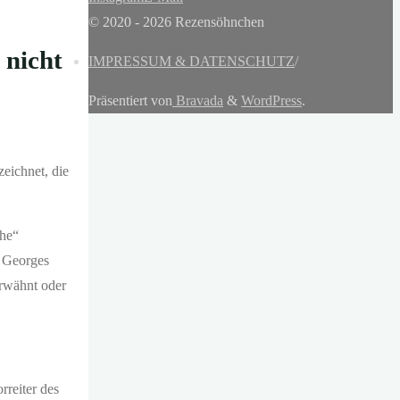
© 2020 - 2026 Rezensöhnchen
 nicht
IMPRESSUM & DATENSCHUTZ
/
Präsentiert von
Bravada
&
WordPress
.
eichnet, die
che“
 Georges
erwähnt oder
rreiter des