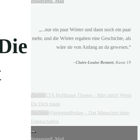
Instagram
E-Mail
„...nur ein paar Wörter und dann noch ein paar
Die
mehr, und die Wörter ergaben eine Geschichte, als
wäre sie von Anfang an da gewesen.“
-
Claire-Louise Bennett
, Kasse 19
t
Zurück
ETA Hoffmann Theater – Miet mich! Wenn
Du Dich traust
Nächster
@kriegundfreitag – Das Männchen ohne
Eigenschaften
Instagram
E-Mail