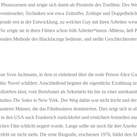
 Phonoszenen und zeigte sich damit als Pionierin des Tonfilms. Des We
entioneller, Techniken wie etwa Zeitraffer, Zeitlupe und Doppelbelich
 gerade erst in der Entwicklung, zu welcher Guy mit ihren Arbeiten wese
 So zeigte sie in ihren Filmen schon früh Arbeiter*innen -Milieus, ließ 
renden Methode des Blackfacings bediente, und stellte Geschlechterste
 Sven Jachmann, in dem er einleitend über die reale Person Alice Guy
ic Novel schildert. Anschließend beginnt die eigentliche Erzählung im
iehen lässt, vom Berufsstart als Sekretärin bis hin zu einer anerkann
studios
The Solax
in New York. Der Weg dahin war nicht leicht und der
nderer Männer, die das Filmbusiness dominierten. Dies zeigt sich in all
in den USA nach Frankreich zurückkehrt und ernüchtert feststellen mu
schen Film schlicht negiert wurde. Lange sollte sie noch für ihre Aner
lebt sie nicht mehr. Die erste Biografie, erschienen 1976, bildet den A