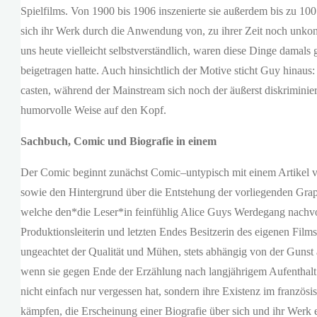
Spielfilms. Von 1900 bis 1906 inszenierte sie außerdem bis zu 100
sich ihr Werk durch die Anwendung von, zu ihrer Zeit noch unkonv
uns heute vielleicht selbstverständlich, waren diese Dinge damals
beigetragen hatte. Auch hinsichtlich der Motive sticht Guy hinaus:
casten, während der Mainstream sich noch der äußerst diskriminie
humorvolle Weise auf den Kopf.
Sachbuch, Comic und Biografie in einem
Der Comic beginnt zunächst Comic–untypisch mit einem Artikel von
sowie den Hintergrund über die Entstehung der vorliegenden Graph
welche den*die Leser*in feinfühlig Alice Guys Werdegang nachvollz
Produktionsleiterin und letzten Endes Besitzerin des eigenen Film
ungeachtet der Qualität und Mühen, stets abhängig von der Gunst a
wenn sie gegen Ende der Erzählung nach langjährigem Aufenthalt 
nicht einfach nur vergessen hat, sondern ihre Existenz im französi
kämpfen, die Erscheinung einer Biografie über sich und ihr Werk er