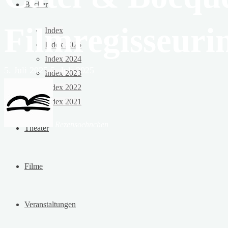
Bücher
Filmregisseuri
Index
Index 2025
Index 2024
5. Juli 2025
5. Juli 2025
Index 2023
Index 2022
Index 2021
Rezensoehnchen
Theater
Filme
Veranstaltungen