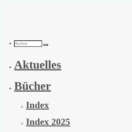
Zum
Inhalt
springen
Suchen
Aktuelles
nach:
Bücher
Index
Index 2025