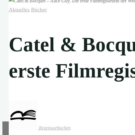
Aktuelles
Bücher
Catel & Bocque
erste Filmregi
Rezensoehnchen