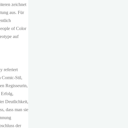
iteren zeichnet
tung aus. Für
ntlich
People of Color
reotype auf
 referiert
 Comic-Stil,
ten Regisseurin,
 Erfolg,
er Deutlichkeit,
ss, dass man sie
kennung
bschluss der