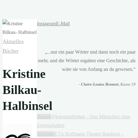
Instagram
E-Mail
Aktuelles
Bücher
„...nur ein paar Wörter und dann noch ein paar
mehr, und die Wörter ergaben eine Geschichte, als
wäre sie von Anfang an da gewesen.“
Kristine
-
Claire-Louise Bennett
, Kasse 19
Bilkau-
Halbinsel
Zurück
@kriegundfreitag – Das Männchen ohne
Eigenschaften
Nächster
ETA Hoffmann Theater Bamberg –