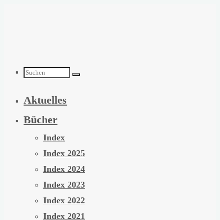
Zum
Inhalt
springen
Suchen
Aktuelles
nach:
Bücher
Index
Index 2025
Index 2024
Index 2023
Index 2022
Index 2021