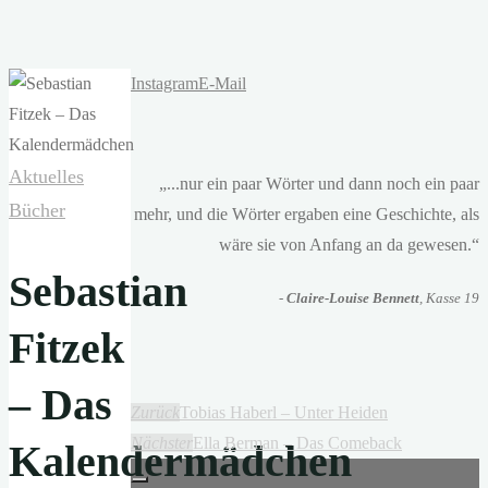
Instagram
E-Mail
Aktuelles
„...nur ein paar Wörter und dann noch ein paar
Bücher
mehr, und die Wörter ergaben eine Geschichte, als
wäre sie von Anfang an da gewesen.“
Sebastian
-
Claire-Louise Bennett
, Kasse 19
Fitzek
– Das
Zurück
Tobias Haberl – Unter Heiden
Nächster
Ella Berman – Das Comeback
Kalendermädchen