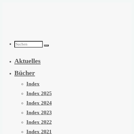
Zum
Inhalt
springen
Suchen
Aktuelles
nach:
Bücher
Index
Index 2025
Index 2024
Index 2023
Index 2022
Index 2021