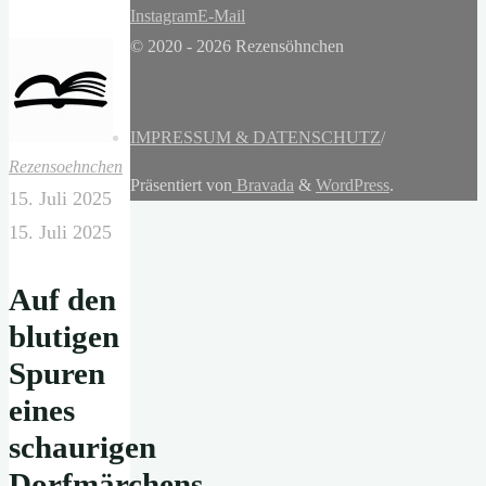
Instagram
E-Mail
© 2020 - 2026 Rezensöhnchen
IMPRESSUM & DATENSCHUTZ
/
Rezensoehnchen
Präsentiert von
Bravada
&
WordPress
.
15. Juli 2025
15. Juli 2025
Auf den
blutigen
Spuren
eines
schaurigen
Dorfmärchens