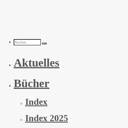
Zum
Inhalt
springen
Suchen
Aktuelles
nach:
Bücher
Index
Index 2025