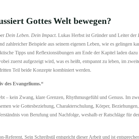
ssiert Gottes Welt bewegen?
ber
Dein Leben. Dein Impact
. Lukas Herbst ist Gründer und Leiter der
hand zahlreicher Beispiele aus seinem eigenen Leben, wie es gelingen ka
tische Tipps und Reflexionsübungen am Ende der Kapitel laden dazu e
bei zuerst aufgezeigt wird, was es heißt, entspannt zu leben, im zweite
dritten Teil beide Konzepte kombiniert werden.
tiv des Evangeliums.“
lebt – kein Zwang, klare Grenzen, Rhythmusgefühl und Genuss. Im zwei
 Themen wie Gottesbeziehung, Charakterschulung, Körper, Beziehungen,
 Verständnis von Berufung und Nachfolge, weshalb er Ratschläge für d
-Referent. Sein Schreibstil entspricht dieser Arbeit und ist entspreche