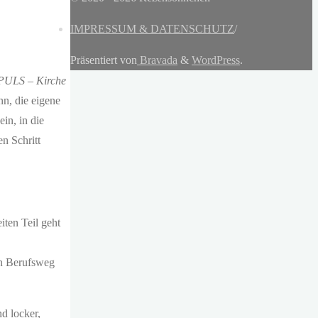
IMPRESSUM & DATENSCHUTZ
/
Präsentiert von
Bravada
&
WordPress
.
PULS – Kirche
nn, die eigene
in, in die
n Schritt
ten Teil geht
en Berufsweg
nd locker,