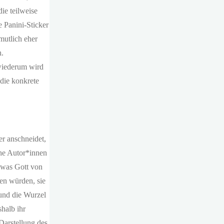
ie teilweise
e Panini-Sticker
mutlich eher
h.
 wiederum wird
 die konkrete
er anschneidet,
iche Autor*innen
, was Gott von
nen würden, sie
 und die Wurzel
halb ihr
Darstellung des