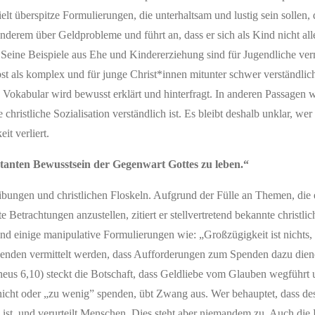
lt überspitze Formulierungen, die unterhaltsam und lustig sein sollen, d
nderem über Geldprobleme und führt an, dass er sich als Kind nicht all
 Seine Beispiele aus Ehe und Kindererziehung sind für Jugendliche ver
st als komplex und für junge Christ*innen mitunter schwer verständlic
s Vokabular wird bewusst erklärt und hinterfragt. In anderen Passagen
christliche Sozialisation verständlich ist. Es bleibt deshalb unklar, wer
t verliert.
stanten Bewusstsein der Gegenwart Gottes zu leben.“
eibungen und christlichen Floskeln. Aufgrund der Fülle an Themen, die 
rte Betrachtungen anzustellen, zitiert er stellvertretend bekannte christl
ind einige manipulative Formulierungen wie: „Großzügigkeit ist nichts
 Lesenden vermittelt werden, dass Aufforderungen zum Spenden dazu die
heus 6,10) steckt die Botschaft, dass Geldliebe vom Glauben wegführt
 nicht oder „zu wenig” spenden, übt Zwang aus. Wer behauptet, dass des
e ist, und verurteilt Menschen. Dies steht aber niemandem zu. Auch die 