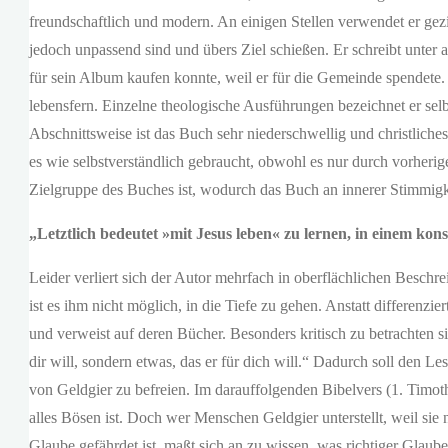
freundschaftlich und modern. An einigen Stellen verwendet er gezie
jedoch unpassend sind und übers Ziel schießen. Er schreibt unter a
für sein Album kaufen konnte, weil er für die Gemeinde spendete.
lebensfern. Einzelne theologische Ausführungen bezeichnet er selb
Abschnittsweise ist das Buch sehr niederschwellig und christliche
es wie selbstverständlich gebraucht, obwohl es nur durch vorherige 
Zielgruppe des Buches ist, wodurch das Buch an innerer Stimmigkei
„Letztlich bedeutet
»mit Jesus leben
« zu lernen, in einem kon
Leider verliert sich der Autor mehrfach in oberflächlichen Beschr
ist es ihm nicht möglich, in die Tiefe zu gehen. Anstatt differenzie
und verweist auf deren Bücher. Besonders kritisch zu betrachten s
dir will, sondern etwas, das er für dich will.“ Dadurch soll den
von Geldgier zu befreien. Im darauffolgenden Bibelvers (1. Timot
alles Bösen ist. Doch wer Menschen Geldgier unterstellt, weil sie
Glaube gefährdet ist, maßt sich an zu wissen, was richtiger Glaub