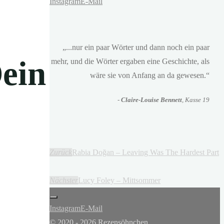
Instagram
E-Mail
„...nur ein paar Wörter und dann noch ein paar
ein
mehr, und die Wörter ergaben eine Geschichte, als
wäre sie von Anfang an da gewesen.“
-
Claire-Louise Bennett
, Kasse 19
Zurück
Rabia Doğan – Leaving Was The Hardest Part
Nächster
Lucy Foley – Mittsommer
Instagram
E-Mail
© 2020 - 2026 Rezensöhnchen