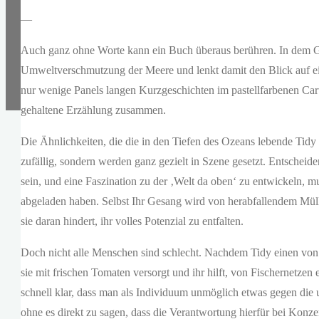
—
Auch ganz ohne Worte kann ein Buch überaus berühren. In dem 
Umweltverschmutzung der Meere und lenkt damit den Blick auf ein
nur wenige Panels langen Kurzgeschichten im pastellfarbenen Carto
gehaltene Erzählung zusammen.
Die Ähnlichkeiten, die die in den Tiefen des Ozeans lebende Tidy
zufällig, sondern werden ganz gezielt in Szene gesetzt. Entscheide
sein, und eine Faszination zu der ‚Welt da oben‘ zu entwickeln, 
abgeladen haben. Selbst Ihr Gesang wird von herabfallendem Mül
sie daran hindert, ihr volles Potenzial zu entfalten.
Doch nicht alle Menschen sind schlecht. Nachdem Tidy einen von ih
sie mit frischen Tomaten versorgt und ihr hilft, von Fischernetzen
schnell klar, dass man als Individuum unmöglich etwas gegen die
ohne es direkt zu sagen, dass die Verantwortung hierfür bei Konz