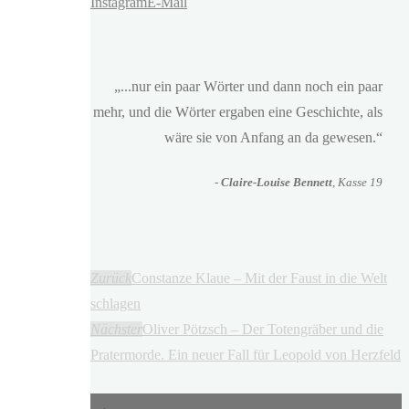
Instagram
E-Mail
„...nur ein paar Wörter und dann noch ein paar
mehr, und die Wörter ergaben eine Geschichte, als
wäre sie von Anfang an da gewesen.“
-
Claire-Louise Bennett
, Kasse 19
Zurück
Constanze Klaue – Mit der Faust in die Welt
schlagen
Nächster
Oliver Pötzsch – Der Totengräber und die
Pratermorde. Ein neuer Fall für Leopold von Herzfeld