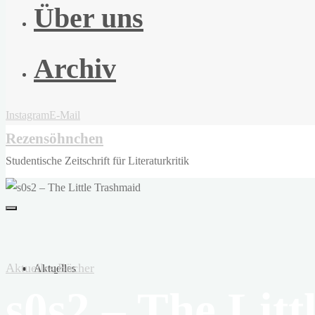
Über uns
Archiv
Instagram
E-Mail
Rezensöhnchen
Studentische Zeitschrift für Literaturkritik
Aktuelles
Bücher
Aktuelles
s0s2 – The Lit