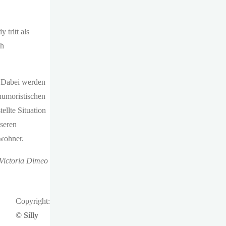
tritt als
ch
. Dabei werden
humoristischen
llte Situation
seren
ewohner.
Victoria Dimeo
Copyright:
© Silly