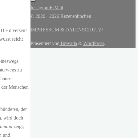
Instagram
E-Mail
© 2020 - 2026 Rezensöhnchen
IMPRESSUM & DATENSCHUTZ
/
 Die diversen
wusst seicht
Präsentiert von
Bravada
&
WordPress
.
keineswegs
unterwegs zu
uhause
g der Menschen
rbündeten, der
n, wird doch
ashmaid
zeigt,
en und