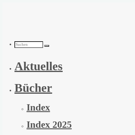
Zum
Inhalt
springen
Suchen
Aktuelles
nach:
Bücher
Index
Index 2025