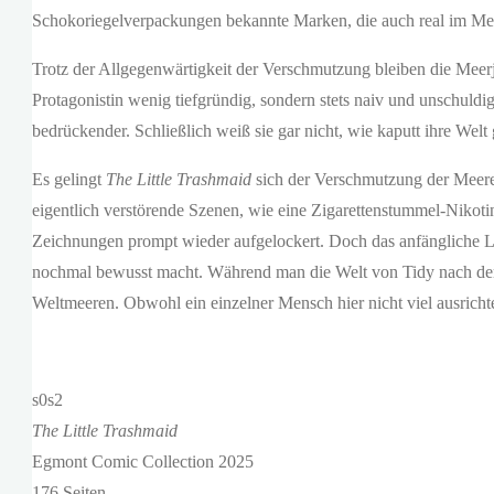
Schokoriegelverpackungen bekannte Marken, die auch real im Mee
Trotz der Allgegenwärtigkeit der Verschmutzung bleiben die Meer
Protagonistin wenig tiefgründig, sondern stets naiv und unschuldig 
bedrückender. Schließlich weiß sie gar nicht, wie kaputt ihre Wel
Es gelingt
The Little Trashmaid
sich der Verschmutzung der Meere
eigentlich verstörende Szenen, wie eine Zigarettenstummel-Nikoti
Zeichnungen prompt wieder aufgelockert. Doch das anfängliche Lac
nochmal bewusst macht. Während man die Welt von Tidy nach dem 
Weltmeeren. Obwohl ein einzelner Mensch hier nicht viel ausrichte
s0s2
The Little Trashmaid
Egmont Comic Collection 2025
176 Seiten