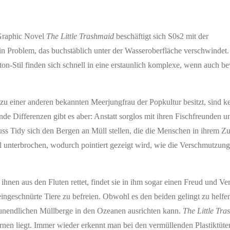
Graphic Novel
The Little Trashmaid
beschäftigt sich S0s2 mit der
 Problem, das buchstäblich unter der Wasseroberfläche verschwindet.
n-Stil finden sich schnell in eine erstaunlich komplexe, wenn auch be
 zu einer anderen bekannten Meerjungfrau der Popkultur besitzt, sind 
nde Differenzen gibt es aber: Anstatt sorglos mit ihren Fischfreunden 
muss Tidy sich den Bergen an Müll stellen, die die Menschen in ihrem Z
l unterbrochen, wodurch pointiert gezeigt wird, wie die Verschmutzun
nen aus den Fluten rettet, findet sie in ihm sogar einen Freud und Ve
 eingeschnürte Tiere zu befreien. Obwohl es den beiden gelingt zu helfe
 unendlichen Müllberge in den Ozeanen ausrichten kann.
The Little Tr
ernen liegt. Immer wieder erkennt man bei den vermüllenden Plastiktüt