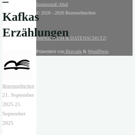
–
Instagram
E-Mail
Kafkas
© 2020 - 2026 Rezensöhnchen
Erzählungen
IMPRESSUM & DATENSCHUTZ
/
Präsentiert von
Bravada
&
WordPress
.
Rezensoehnchen
21. September
2025
21.
September
2025