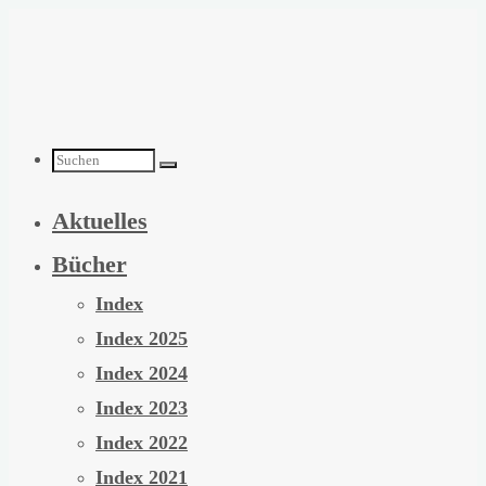
Zum
Inhalt
springen
Suchen
Aktuelles
nach:
Bücher
Index
Index 2025
Index 2024
Index 2023
Index 2022
Index 2021