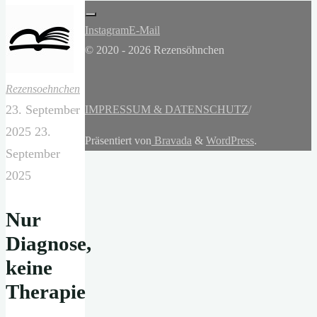
Instagram
E-Mail
© 2020 - 2026 Rezensöhnchen
Rezensoehnchen
23. September
IMPRESSUM & DATENSCHUTZ
/
2025
23.
Präsentiert von
Bravada
&
WordPress
.
September
2025
Nur
Diagnose,
keine
Therapie