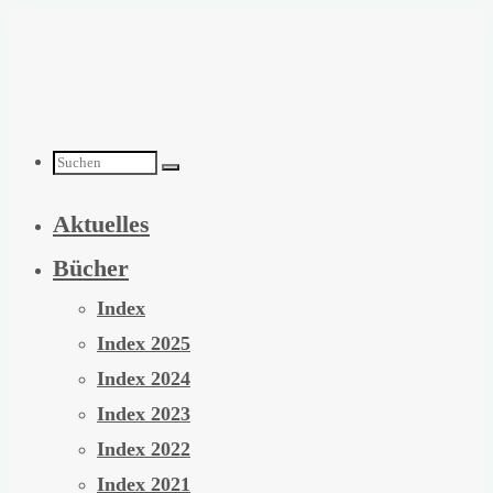
Zum
Inhalt
springen
Suchen
Aktuelles
nach:
Bücher
Index
Index 2025
Index 2024
Index 2023
Index 2022
Index 2021