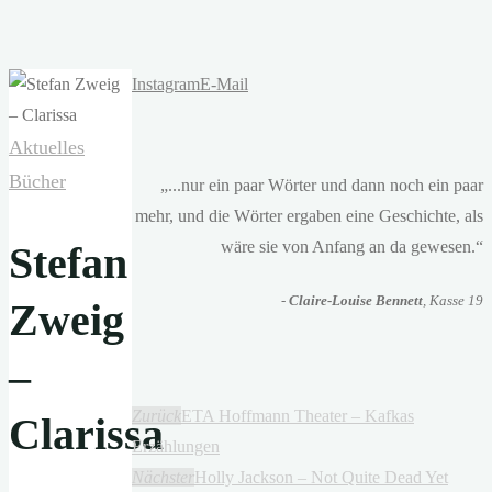
Instagram
E-Mail
Aktuelles
Bücher
„...nur ein paar Wörter und dann noch ein paar
mehr, und die Wörter ergaben eine Geschichte, als
wäre sie von Anfang an da gewesen.“
Stefan
-
Claire-Louise Bennett
, Kasse 19
Zweig
–
Zurück
ETA Hoffmann Theater – Kafkas
Clarissa
Erzählungen
Nächster
Holly Jackson – Not Quite Dead Yet