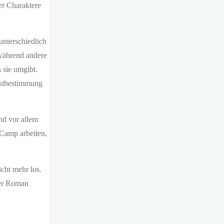
er Charaktere
unterschiedlich
 während andere
 sie umgibt.
lbstbestimmung
nd vor allem
 Camp arbeiten,
cht mehr los.
Der Roman