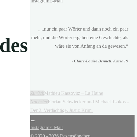
Instagram
E-Mail
„...nur ein paar Wörter und dann noch ein paar
des
mehr, und die Wörter ergaben eine Geschichte, als
wäre sie von Anfang an da gewesen.“
-
Claire-Louise Bennett
, Kasse 19
Zurück
Mathieu Kassovitz – La Haine
Nächster
Florian Schwiecker und Michael Tsokos –
Der 2. Verdächtige. Justiz-Krimi
Instagram
E-Mail
© 2020 - 2026 Rezensöhnchen