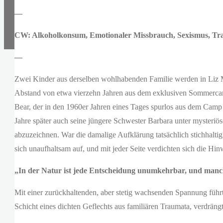
—
CW: Alkoholkonsum, Emotionaler Missbrauch, Sexismus, Tr
—
Zwei Kinder aus derselben wohlhabenden Familie werden in Li
Abstand von etwa vierzehn Jahren aus dem exklusiven Sommercamp 
Bear, der in den 1960er Jahren eines Tages spurlos aus dem Camp v
Jahre später auch seine jüngere Schwester Barbara unter mysteriös
abzuzeichnen. War die damalige Aufklärung tatsächlich stichhalt
sich unaufhaltsam auf, und mit jeder Seite verdichten sich die Hinw
„In der Natur ist jede Entscheidung unumkehrbar, und manch
Mit einer zurückhaltenden, aber stetig wachsenden Spannung führt
Schicht eines dichten Geflechts aus familiären Traumata, verdräng