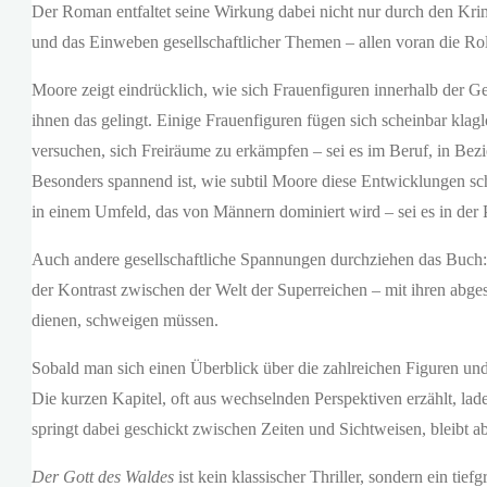
Der Roman entfaltet seine Wirkung dabei nicht nur durch den Krim
und das Einweben gesellschaftlicher Themen – allen voran die Rol
Moore zeigt eindrücklich, wie sich Frauenfiguren innerhalb der G
ihnen das gelingt. Einige Frauenfiguren fügen sich scheinbar kla
versuchen, sich Freiräume zu erkämpfen – sei es im Beruf, in Bezi
Besonders spannend ist, wie subtil Moore diese Entwicklungen schi
in einem Umfeld, das von Männern dominiert wird – sei es in der Po
Auch andere gesellschaftliche Spannungen durchziehen das Buch: 
der Kontrast zwischen der Welt der Superreichen – mit ihren abge
dienen, schweigen müssen.
Sobald man sich einen Überblick über die zahlreichen Figuren und 
Die kurzen Kapitel, oft aus wechselnden Perspektiven erzählt, la
springt dabei geschickt zwischen Zeiten und Sichtweisen, bleibt a
Der Gott des Waldes
ist kein klassischer Thriller, sondern ein tie