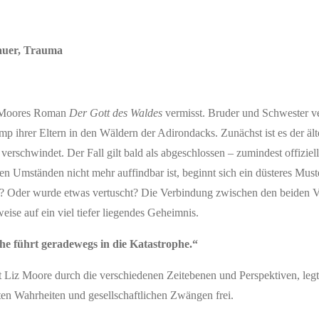
auer, Trauma
z Moores Roman
Der Gott des Waldes
vermisst. Bruder und Schwester 
ihrer Eltern in den Wäldern der Adirondacks. Zunächst ist es der ält
erschwindet. Der Fall gilt bald als abgeschlossen – zumindest offiziel
en Umständen nicht mehr auffindbar ist, beginnt sich ein düsteres Must
ig? Oder wurde etwas vertuscht? Die Verbindung zwischen den beiden V
eise auf ein viel tiefer liegendes Geheimnis.
e führt geradewegs in die Katastrophe.“
 Liz Moore durch die verschiedenen Zeitebenen und Perspektiven, legt
ten Wahrheiten und gesellschaftlichen Zwängen frei.