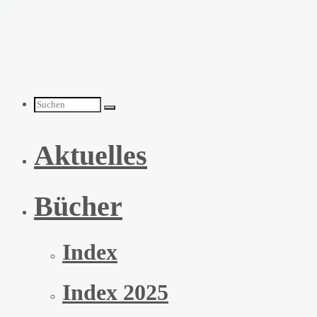
Zum
Inhalt
springen
Suchen
Aktuelles
nach:
Bücher
Index
Index 2025