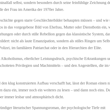
inalfall selbst, sondern besonders durch seine feinfühlige Zeichnung d
le der Frau im Amerika der 1970er Jahre.
eschichte gegen starre Geschlechterbilder behaupten müssen – und wie 
glos in das vorgegebene Bild von Ehefrau, Mutter oder Dienstbotin ein,
ehungen oder durch stille Rebellion gegen das klassistische System, das
ldert: nicht als laute Emanzipation, sondern als stilles Ringen um Se
lizei, im familiären Patriarchat oder in den Hierarchien der Elite.
Alkoholismus, elterlicher Leistungsdruck, psychische Erkrankungen u
schotteten Privilegien und Machtmitteln – und den Angestellten, die im
den klug konstruierten Aufbau verschafft hat, lässt der Roman einen ni
den dazu ein, immer noch ein weiteres zu lesen – und dann noch eins. 
ber immer lesbar und atmosphärisch dicht.
fgründiger literarischer Spannungsroman, der psychologische Tiefe mit