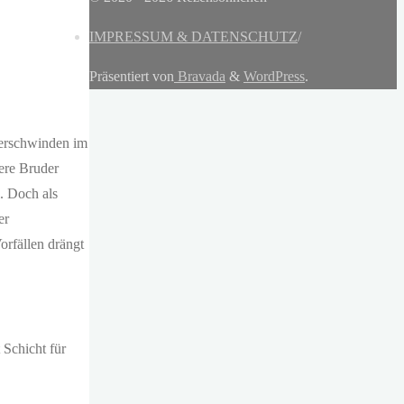
IMPRESSUM & DATENSCHUTZ
/
Präsentiert von
Bravada
&
WordPress
.
verschwinden im
ere Bruder
l. Doch als
er
orfällen drängt
 Schicht für