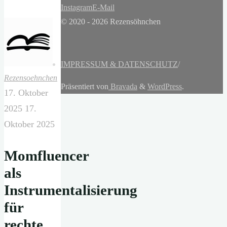
Instagram
E-Mail
© 2020 - 2026 Rezensöhnchen
IMPRESSUM & DATENSCHUTZ
/
Rezensoehnchen
Präsentiert von
Bravada
&
WordPress
.
17. Oktober
2025
17.
Oktober 2025
Momfluencer
als
Instrumentalisierung
für
rechte