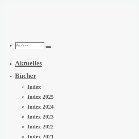
Zum
Inhalt
springen
Suchen
Aktuelles
nach:
Bücher
Index
Index 2025
Index 2024
Index 2023
Index 2022
Index 2021