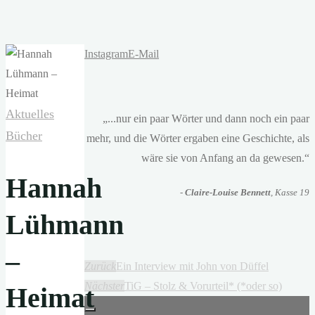
Instagram
E-Mail
Aktuelles
„...nur ein paar Wörter und dann noch ein paar
Bücher
mehr, und die Wörter ergaben eine Geschichte, als
wäre sie von Anfang an da gewesen.“
Hannah
-
Claire-Louise Bennett
, Kasse 19
Lühmann
–
Zurück
Ein Interview mit John von Düffel
Nächster
TiG – Stolz & Vorurteil* (*oder so)
Heimat