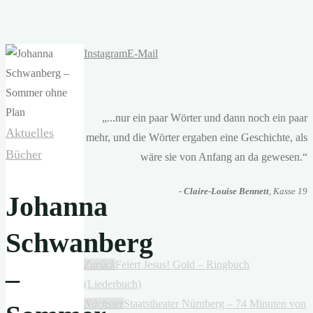
Instagram
E-Mail
„...nur ein paar Wörter und dann noch ein paar
Aktuelles
mehr, und die Wörter ergaben eine Geschichte, als
Bücher
wäre sie von Anfang an da gewesen.“
-
Claire-Louise Bennett
, Kasse 19
Johanna
Schwanberg
Zurück
Feiert Jesus! Gold – Ringbuch
–
(Liederbuch)
Nächster
Staatstheater Nürnberg – 74 Minuten von