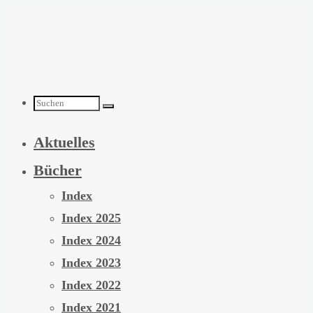
Zum
Inhalt
springen
Suchen
Aktuelles
nach:
Bücher
Index
Index 2025
Index 2024
Index 2023
Index 2022
Index 2021