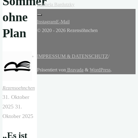
Sommer
Raphela Bardutzky
ohne
Instagram
E-Mail
Plan
© 2020 - 2026 Rezensöhnchen
IMPRESSUM & DATENSCHUTZ
/
Präsentiert von
Bravada
&
WordPress
.
Rezensoehnchen
31. Oktober
2025
31.
Oktober 2025
„Es ist