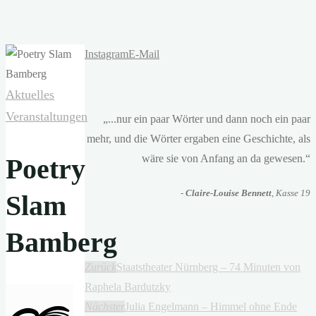
Instagram
E-Mail
Aktuelles
Veranstaltungen
„...nur ein paar Wörter und dann noch ein paar
mehr, und die Wörter ergaben eine Geschichte, als
wäre sie von Anfang an da gewesen.“
Poetry
-
Claire-Louise Bennett
, Kasse 19
Slam
Bamberg
Zurück
Staatstheater Nürnberg – 74 Minuten von
Raphela Bardutzky
Nächster
Julia Engelmann – Himmel ohne Ende