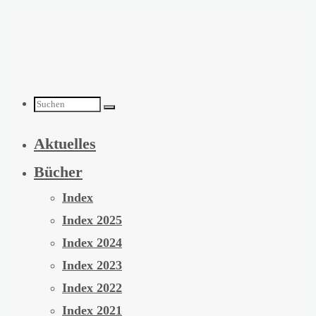
Zum
Inhalt
springen
Suchen
Aktuelles
nach:
Bücher
Index
Index 2025
Index 2024
Index 2023
Index 2022
Index 2021