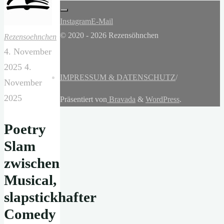
Instagram
E-Mail
© 2020 - 2026 Rezensöhnchen
Rezensoehnchen
4. November
2025
4.
IMPRESSUM & DATENSCHUTZ
/
November
2025
Präsentiert von
Bravada
&
WordPress
.
Poetry
Slam
zwischen
Musical,
slapstickhafter
Comedy