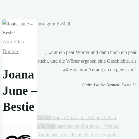
Instagram
E-Mail
Aktuelles
Bücher
„...nur ein paar Wörter und dann noch ein paar
mehr, und die Wörter ergaben eine Geschichte, als
wäre sie von Anfang an da gewesen.“
Joana
-
Claire-Louise Bennett
, Kasse 19
June –
Bestie
Zurück
Bianca Nawrath – Schöne Scham
Nächster
Staatstheater Nürnberg – Weißes
Kaninchen, rotes Kaninchen von Nassim