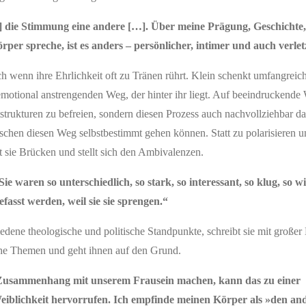
 die Stimmung eine andere […]. Über meine Prägung, Geschichte,
rper spreche, ist es anders – persönlicher, intimer und auch verlet
uch wenn ihre Ehrlichkeit oft zu Tränen rührt. Klein schenkt umfangreic
motional anstrengenden Weg, der hinter ihr liegt. Auf beeindruckende W
strukturen zu befreien, sondern diesen Prozess auch nachvollziehbar d
schen diesen Weg selbstbestimmt gehen können. Statt zu polarisieren u
 sie Brücken und stellt sich den Ambivalenzen.
 waren so unterschiedlich, so stark, so interessant, so klug, so wit
fasst werden, weil sie sie sprengen.“
ene theologische und politische Standpunkte, schreibt sie mit großer 
che Themen und geht ihnen auf den Grund.
m Zusammenhang mit unserem Frausein machen, kann das zu einer
iblichkeit hervorrufen. Ich empfinde meinen Körper als »den and