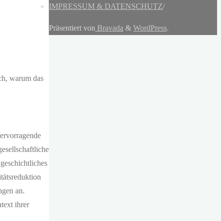
IMPRESSUM & DATENSCHUTZ
/
Präsentiert von
Bravada
&
WordPress
.
ch, warum das
hervorragende
esellschaftliche
geschichtliches
tätsreduktion
ngen an.
text ihrer