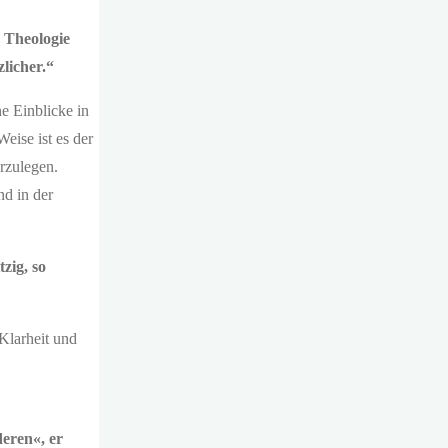
 Theologie
zlicher.“
he Einblicke in
eise ist es der
arzulegen.
nd in der
zig, so
Klarheit und
eren«, er