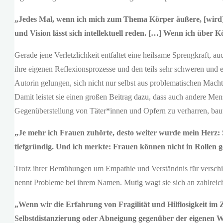
„Jedes Mal, wenn ich mich zum Thema Körper äußere, [wird]
und Vision lässt sich intellektuell reden. […] Wenn ich über Kö
Gerade jene Verletzlichkeit entfaltet eine heilsame Sprengkraft, a
ihre eigenen Reflexionsprozesse und den teils sehr schweren und e
Autorin gelungen, sich nicht nur selbst aus problematischen Macht
Damit leistet sie einen großen Beitrag dazu, dass auch andere Men
Gegenüberstellung von Täter*innen und Opfern zu verharren, baut
„Je mehr ich Frauen zuhörte, desto weiter wurde mein Herz: Sie
tiefgründig. Und ich merkte: Frauen können nicht in Rollen ge
Trotz ihrer Bemühungen um Empathie und Verständnis für verschied
nennt Probleme bei ihrem Namen. Mutig wagt sie sich an zahlrei
„Wenn wir die Erfahrung von Fragilität und Hilflosigkeit i
Selbstdistanzierung oder Abneigung gegenüber der eigenen We