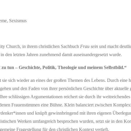
leme, Sexismus
 City Church, in ihrem christlichen Sachbuch
Frau sein
und macht deutli
in den letzten Jahren zunehmend damit auseinandergesetzt wurde.
 zu tun – Geschichte, Politik, Theologie und meinem Selbstbild.“
 sie sich wieder an eines der großen Themen des Lebens. Durch eine 
zugehen und den Faden von ihrer persönlichen Geschichte über aktuelle g
hre schlüssigen Argumentationen reichert sie durch ihr weitreichendes 
edenen Frauenstimmen eine Bühne. Klein balanciert zwischen Komplexi
Vordenker*innen und knüpft gewinnbringend mit ihren eigenen Überlegu
nistischen Werken umfangreich besprochen wurden, setzt sie in den Kon
emeine Fragestellung für den christlichen Kontext vertieft.