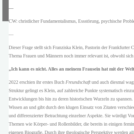
—
CW: christlicher Fundamentalismus, Essstörung, psychische Prob
—
Dieser Frage stellt sich Franziska Klein, Pastorin der Frankfurter
Thema Frauen und Männern noch immer relevant ist, obwohl sich 
„Ich kann es nicht. Alles an meinem Frausein hat mit der Welt
2022 erschien ihr erstes Buch
Freundschaft
und auch diesmal wagt
Struktur gelingt es Klein, auf zahlreiche Punkte systematisch ein
Entwicklungen bis hin zu deren historischen Wurzeln zu spannen. I
Wissen an und gibt durch den klugen Einsatz von Zitaten verschi
und differenzierter Betrachtung einzelner Aspekte. Sie würdigt 
Themen wie Körper- und Rollenbilder, die bereits in einigen femi
eigenen Biografie. Durch ihre theologische Perspektive werden allg