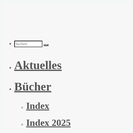
Zum
Inhalt
springen
Suchen
Aktuelles
nach:
Bücher
Index
Index 2025