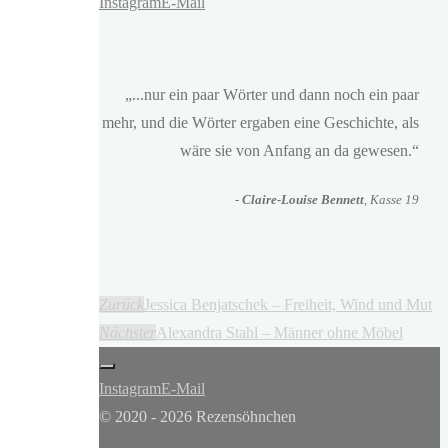
Instagram
E-Mail
„...nur ein paar Wörter und dann noch ein paar
mehr, und die Wörter ergaben eine Geschichte, als
wäre sie von Anfang an da gewesen.“
-
Claire-Louise Bennett
, Kasse 19
Zurück
Jessica Benjatschek – Freiheit, Wind und Mut
Nächster
Alexandra Stahl – Männer ohne Möbel
Instagram
E-Mail
© 2020 - 2026 Rezensöhnchen