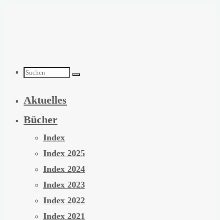
Zum
Inhalt
springen
Suchen
Aktuelles
nach:
Bücher
Index
Index 2025
Index 2024
Index 2023
Index 2022
Index 2021