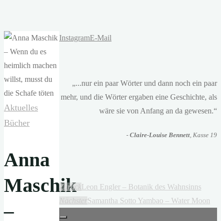
Instagram
E-Mail
„...nur ein paar Wörter und dann noch ein paar
mehr, und die Wörter ergaben eine Geschichte, als
Aktuelles
wäre sie von Anfang an da gewesen.“
Bücher
-
Claire-Louise Bennett
, Kasse 19
Anna
Maschik
Zurück
Leon Engler – Botanik des Wahnsinns
Nächster
Samantha Sotto Yambao – Water Moon
–