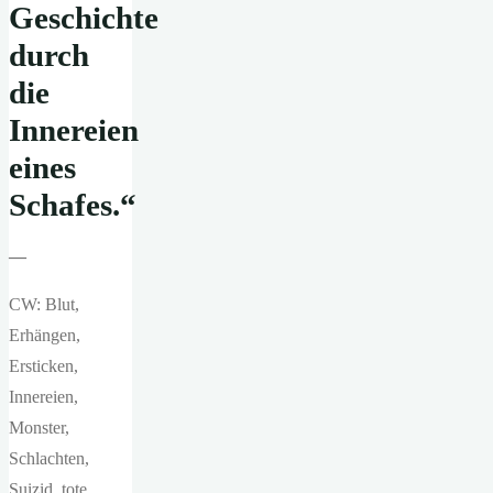
Geschichte
durch
die
Innereien
eines
Schafes.“
—
CW: Blut,
Erhängen,
Ersticken,
Innereien,
Monster,
Schlachten,
Suizid, tote