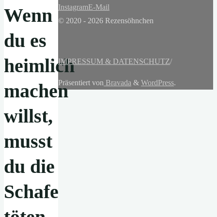
Instagram
E-Mail
Wenn
© 2020 - 2026 Rezensöhnchen
du es
heimlich
IMPRESSUM & DATENSCHUTZ
/
Präsentiert von
Bravada
&
WordPress
.
machen
willst,
musst
du die
Schafe
töten