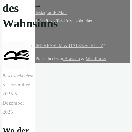
des
Instagram
E-Mail
Wahnsinns
© 2020 - 2026 Rezensöhnchen
IMPRESSUM & DATENSCHUTZ
/
Präsentiert von
Bravada
&
WordPress
.
Rezensoehnchen
5. Dezember
2025
5.
Dezember
2025
Wo der