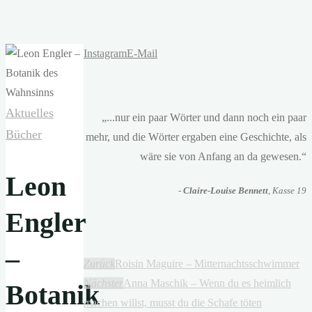
Instagram
E-Mail
Aktuelles
„...nur ein paar Wörter und dann noch ein paar
Bücher
mehr, und die Wörter ergaben eine Geschichte, als
wäre sie von Anfang an da gewesen.“
Leon
-
Claire-Louise Bennett
, Kasse 19
Engler
–
Zurück
Roisin Maguire – Mitternachtsschwimmer
Nächster
Anna Maschik – Wenn du es heimlich
Botanik
machen willst, musst du die Schafe töten