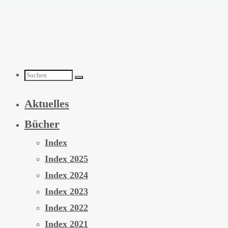
Zum
Inhalt
springen
Suchen
Aktuelles
nach:
Bücher
Index
Index 2025
Index 2024
Index 2023
Index 2022
Index 2021