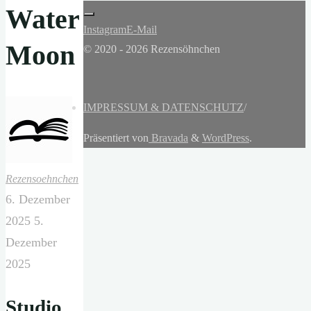
Water
Instagram
E-Mail
Moon
© 2020 - 2026 Rezensöhnchen
IMPRESSUM & DATENSCHUTZ
/
Präsentiert von
Bravada
&
WordPress
.
Rezensoehnchen
6. Dezember
2025
5.
Dezember
2025
Studio