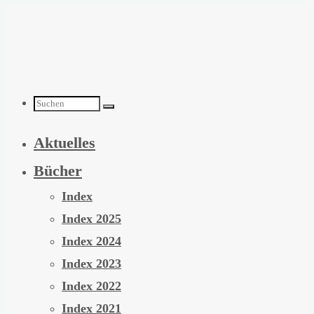
Zum
Inhalt
springen
Suchen
Aktuelles
nach:
Bücher
Index
Index 2025
Index 2024
Index 2023
Index 2022
Index 2021