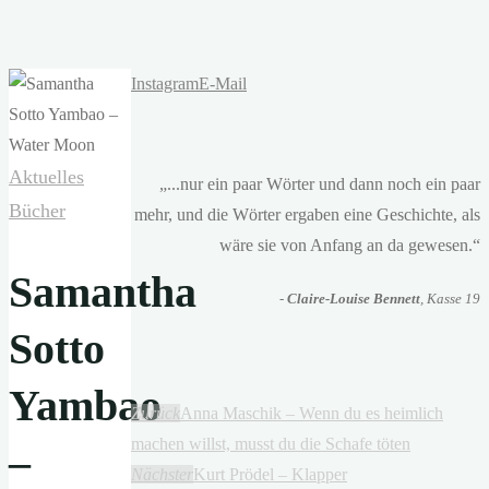
Instagram
E-Mail
Aktuelles
„...nur ein paar Wörter und dann noch ein paar
Bücher
mehr, und die Wörter ergaben eine Geschichte, als
wäre sie von Anfang an da gewesen.“
Samantha
-
Claire-Louise Bennett
, Kasse 19
Sotto
Yambao
Zurück
Anna Maschik – Wenn du es heimlich
machen willst, musst du die Schafe töten
–
Nächster
Kurt Prödel – Klapper