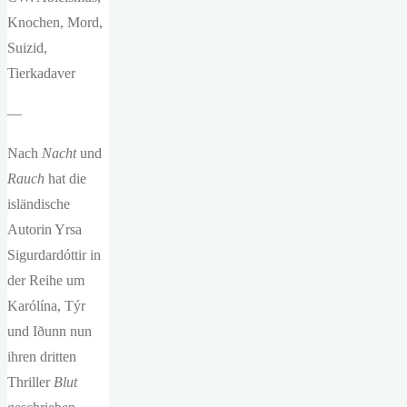
Knochen, Mord,
Suizid,
Tierkadaver
—
Nach
Nacht
und
Rauch
hat die
isländische
Autorin Yrsa
Sigurdardóttir in
der Reihe um
Karólína, Týr
und Iðunn nun
ihren dritten
Thriller
Blut