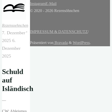
Instagram
E-Mail
© 2020 - 2026 Rezensöhnchen
Rezensoehnchen
IMPRESSUM & DATENSCHUTZ
/
7. Dezember
2025
6.
Präsentiert von
Bravada
&
WordPress
.
Dezember
2025
Schuld
auf
Isländisch
—
CW: Ableismus,