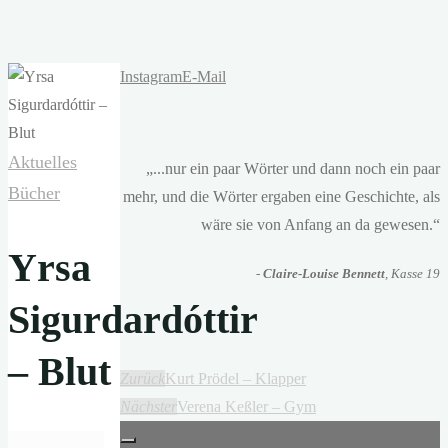
Instagram
E-Mail
Aktuelles
„...nur ein paar Wörter und dann noch ein paar
Bücher
mehr, und die Wörter ergaben eine Geschichte, als
wäre sie von Anfang an da gewesen.“
Yrsa
-
Claire-Louise Bennett
, Kasse 19
Sigurdardóttir
– Blut
Zurück
Kurt Prödel – Klapper
Nächster
Verena Keßler – Gym