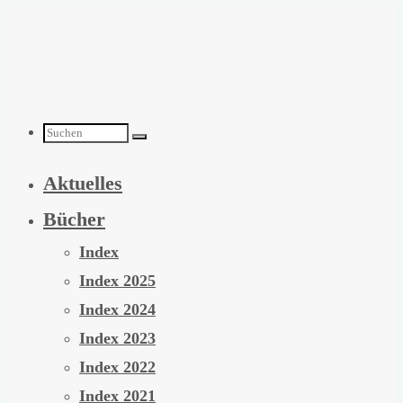
Zum
Inhalt
springen
Suchen
Aktuelles
nach:
Bücher
Index
Index 2025
Index 2024
Index 2023
Index 2022
Index 2021