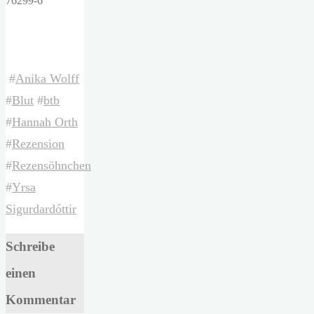
76299-6
#
Anika Wolff
#
Blut
#
btb
#
Hannah Orth
#
Rezension
#
Rezensöhnchen
#
Yrsa
Sigurdardóttir
Schreibe
einen
Kommentar