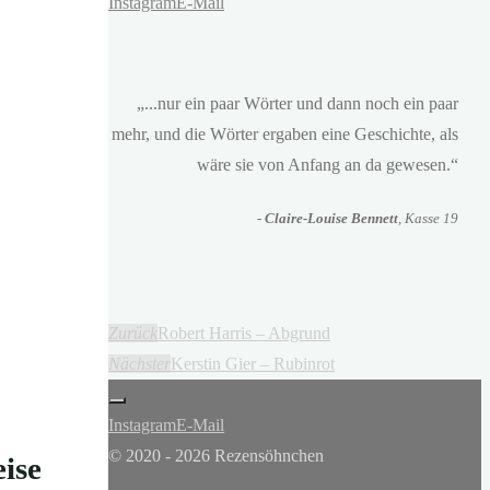
Instagram
E-Mail
„...nur ein paar Wörter und dann noch ein paar
mehr, und die Wörter ergaben eine Geschichte, als
wäre sie von Anfang an da gewesen.“
-
Claire-Louise Bennett
, Kasse 19
Zurück
Robert Harris – Abgrund
Nächster
Kerstin Gier – Rubinrot
Instagram
E-Mail
© 2020 - 2026 Rezensöhnchen
ise