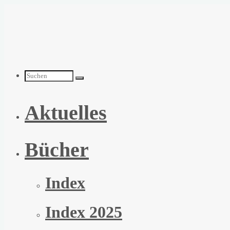
Zum
Inhalt
springen
Suchen
Aktuelles
nach:
Bücher
Index
Index 2025