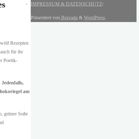
es
IMPRESSUM & DATENSCHUTZ
/
Präsentiert von
Bravada
&
WordPress
.
zwölf Rezepten
auch für ihr
r Poetik-
 Jedenfalls,
chokoriegel am
h, grüner Soße
nd