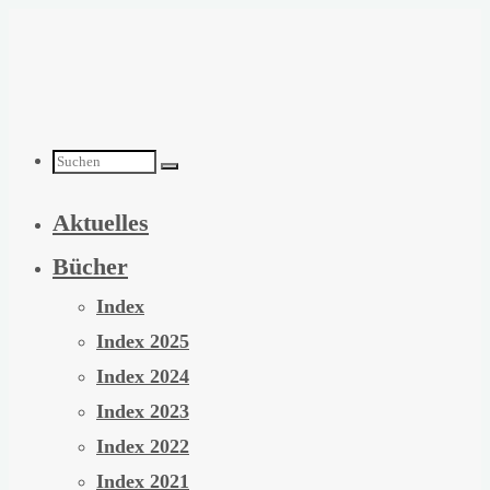
Zum
Inhalt
springen
Suchen
Aktuelles
nach:
Bücher
Index
Index 2025
Index 2024
Index 2023
Index 2022
Index 2021