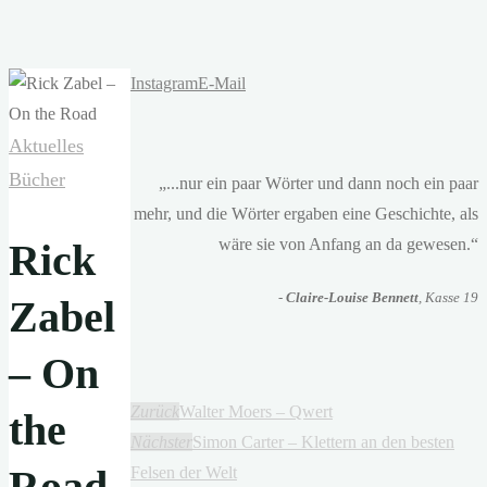
Instagram
E-Mail
Aktuelles
Bücher
„...nur ein paar Wörter und dann noch ein paar
mehr, und die Wörter ergaben eine Geschichte, als
wäre sie von Anfang an da gewesen.“
Rick
-
Claire-Louise Bennett
, Kasse 19
Zabel
– On
Zurück
Walter Moers – Qwert
the
Nächster
Simon Carter – Klettern an den besten
Road
Felsen der Welt