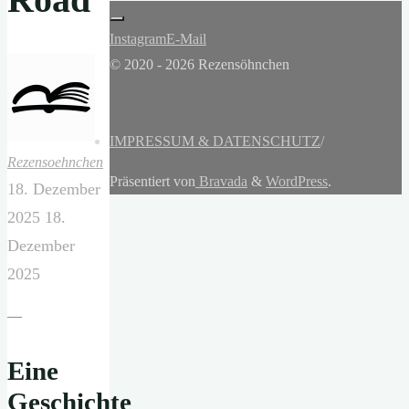
Instagram
E-Mail
© 2020 - 2026 Rezensöhnchen
IMPRESSUM & DATENSCHUTZ
/
Rezensoehnchen
Präsentiert von
Bravada
&
WordPress
.
18. Dezember
2025
18.
Dezember
2025
—
Eine
Geschichte