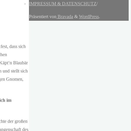
IMPRESSUM & DATENSCHUTZ
/
Präsentiert von
Bravada
&
WordPress
.
est, dass sich
chen
Käpt‘n Blaubär
und stellt sich
igen Gnomen,
ich im
chte der großen
angenschaft des