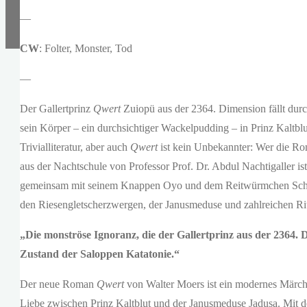
—
CW
: Folter, Monster, Tod
—
Der Gallertprinz
Qwert
Zuiopü aus der 2364. Dimension fällt durch
sein Körper – ein durchsichtiger Wackelpudding – in Prinz Kaltblu
Trivialliteratur, aber auch
Qwert
ist kein Unbekannter: Wer die Ro
aus der Nachtschule von Professor Prof. Dr. Abdul Nachtigaller is
gemeinsam mit seinem Knappen Oyo und dem Reitwürmchen Schne
den Riesengletscherzwergen, der Janusmeduse und zahlreichen Rit
„Die monströse Ignoranz, die der Gallertprinz aus der 2364. 
Zustand der Saloppen Katatonie.“
Der neue Roman
Qwert
von Walter Moers ist ein modernes Märche
Liebe zwischen Prinz Kaltblut und der Janusmeduse Jadusa. Mit d