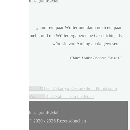
Instagram
E-Mail
„...nur ein paar Wörter und dann noch ein paar
mehr, und die Wörter ergaben eine Geschichte, als
wäre sie von Anfang an da gewesen.“
-
Claire-Louise Bennett
, Kasse 19
Zurück
Ozan Zakariya Keskinkılıç – Hundesohn
Nächster
Rick Zabel – On the Road
Instagram
E-Mail
© 2020 - 2026 Rezensöhnchen