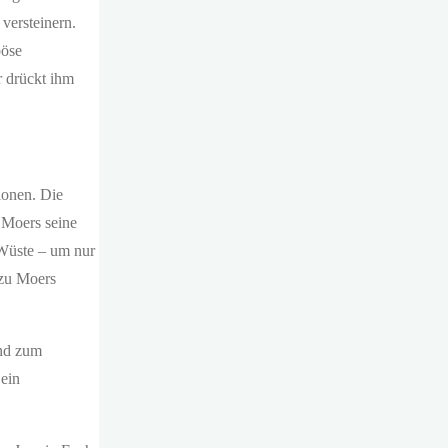
versteinern.
böse
r drückt ihm
ionen. Die
t Moers seine
 Wüste – um nur
 zu Moers
und zum
 ein