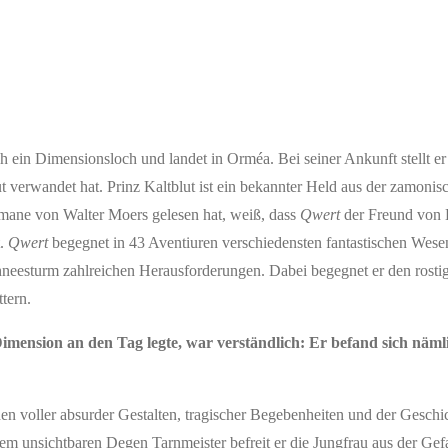
 ein Dimensionsloch und landet in Orméa. Bei seiner Ankunft stellt er f
t verwandet hat. Prinz Kaltblut ist ein bekannter Held aus der zamonis
mane von Walter Moers gelesen hat, weiß, dass
Qwert
der Freund von 
t.
Qwert
begegnet in 43 Aventiuren verschiedensten fantastischen Wesen 
esturm zahlreichen Herausforderungen. Dabei begegnet er den rost
tern.
Dimension an den Tag legte, war verständlich: Er befand sich näml
n voller absurder Gestalten, tragischer Begebenheiten und der Geschi
em unsichtbaren Degen Tarnmeister befreit er die Jungfrau aus der Gef