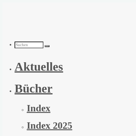
Zum
Inhalt
springen
Suchen
Aktuelles
nach:
Bücher
Index
Index 2025