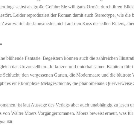
erdings selbst als große Gefahr: Sie will ganz Orméa durch ihren Blick 
gestört. Leider reproduziert der Roman damit auch Stereotype, wie die 
Zwar wartet die Janusmedus nicht auf den Kuss des edlen Ritters, abe
“
ne blühende Fantasie. Begeistern können auch die zahlreichen Illustrat
ugleich das Unvorstellbare. In kurzen und unterhaltsamen Kapiteln führ
e Schlucht, den vergessenen Garten, die Modermaare und die blutrote
 gibt es eine komplexe Metageschichte, die phänomenale Querverweise
omanen, ist laut Aussage des Verlags aber auch unabhängig zu lesen 
Fans von Walter Moers Vorgängerromanen. Moers beweist erneut, was für
ualität.