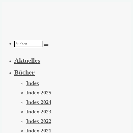
Zum
Inhalt
springen
Suchen
Aktuelles
nach:
Bücher
Index
Index 2025
Index 2024
Index 2023
Index 2022
Index 2021