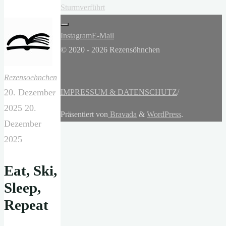
Sturmverführt
Instagram
E-Mail
© 2020 - 2026 Rezensöhnchen
Rezensoehnchen
20. Dezember
IMPRESSUM & DATENSCHUTZ
/
2025
20.
Präsentiert von
Bravada
&
WordPress
.
Dezember
2025
Eat, Ski,
Sleep,
Repeat