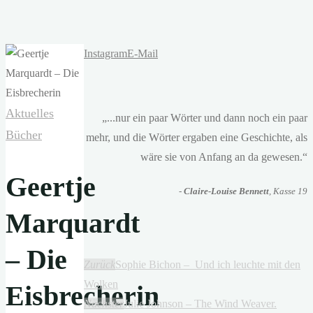
Instagram
E-Mail
Aktuelles
„...nur ein paar Wörter und dann noch ein paar
Bücher
mehr, und die Wörter ergaben eine Geschichte, als
wäre sie von Anfang an da gewesen.“
Geertje
-
Claire-Louise Bennett
, Kasse 19
Marquardt
– Die
Zurück
Sophie Bichon – Und ich leuchte mit den
Wolken
Eisbrecherin
Nächster
Julie Johnson – The Wind Weaver.