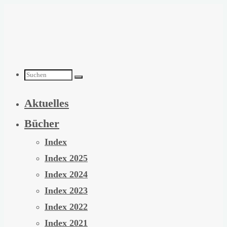
Zum
Inhalt
springen
Suchen
Aktuelles
nach:
Bücher
Index
Index 2025
Index 2024
Index 2023
Index 2022
Index 2021