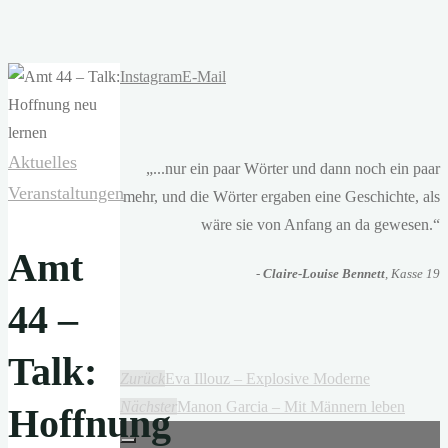
Instagram
E-Mail
Aktuelles
„...nur ein paar Wörter und dann noch ein paar
Veranstaltungen
mehr, und die Wörter ergaben eine Geschichte, als
wäre sie von Anfang an da gewesen.“
Amt
-
Claire-Louise Bennett
, Kasse 19
44 –
Talk:
Zurück
Eva Illouz – Explosive Moderne
Nächster
Manon Garcia – Mit Männern leben
Hoffnung