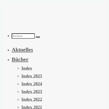
Zum
Inhalt
springen
Suchen
Aktuelles
nach:
Bücher
Index
Index 2025
Index 2024
Index 2023
Index 2022
Index 2021