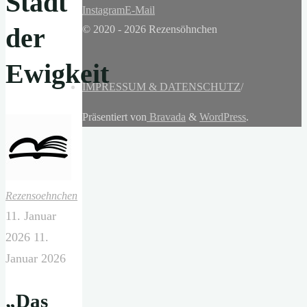
Stadt
Instagram
E-Mail
der
© 2020 - 2026 Rezensöhnchen
Ewigkeit
IMPRESSUM & DATENSCHUTZ
/
Präsentiert von
Bravada
&
WordPress
.
Rezensoehnchen
11. Januar
2026
11.
Januar 2026
„Das