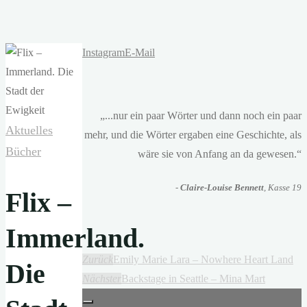
Instagram
E-Mail
„...nur ein paar Wörter und dann noch ein paar
Aktuelles
mehr, und die Wörter ergaben eine Geschichte, als
Bücher
wäre sie von Anfang an da gewesen.“
-
Claire-Louise Bennett
, Kasse 19
Flix –
Immerland.
Zurück
Emily Marie Lara – Nowhere Heart Land
Die
Nächster
Backstage in Seattle – Mina Mart