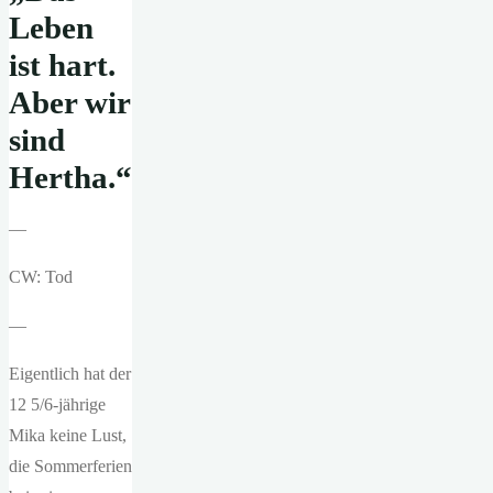
Leben
ist hart.
Aber wir
sind
Hertha.“
—
CW: Tod
—
Eigentlich hat der
12 5/6-jährige
Mika keine Lust,
die Sommerferien