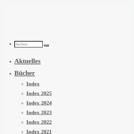
Zum
Inhalt
springen
Suchen
Aktuelles
nach:
Bücher
Index
Index 2025
Index 2024
Index 2023
Index 2022
Index 2021