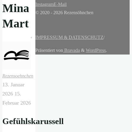
Mina
Instagram
E-Mail
© 2020 - 2026 Rezensöhnchen
Mart
IMPRESSUM & DATENSCHUTZ
/
Präsentiert von
Bravada
&
WordPress
.
Rezensoehnchen
13. Januar
2026
15.
Februar 2026
Gefühlskarussell