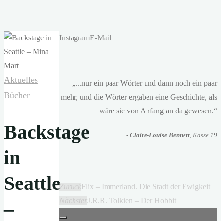
Instagram
E-Mail
Aktuelles
„...nur ein paar Wörter und dann noch ein paar
Bücher
mehr, und die Wörter ergaben eine Geschichte, als
wäre sie von Anfang an da gewesen.“
Backstage
-
Claire-Louise Bennett
, Kasse 19
in
Seattle
Zurück
Flix – Immerland. Die Stadt der Ewigkeit
Nächster
J.R.R. Tolkien – Der Hobbit
–