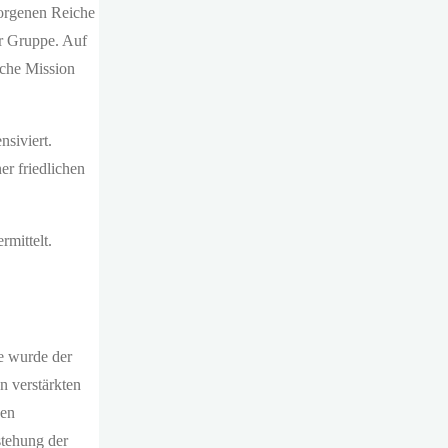
borgenen Reiche
er Gruppe. Auf
sche Mission
nsiviert.
r friedlichen
mittelt.
e wurde der
n verstärkten
den
stehung der