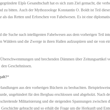
 gegründete Elpís Gesandtschaft hat es sich zum Ziel gemacht, die ver
d zu bitten. Auch der Mythozoologe Konstantin O. Boldt ist Teil dies
r als das Retten und Erforschen von Fabelwesen. Es ist eine diplomati
d die Suche nach intelligenten Fabelwesen aus dem vorherigen Teil inte
 Wäldern und die Zwerge in ihren Hallen aufzuspüren und sie von eine
n Überschwemmungen und brechenden Dämmen über Zeitungsartikel ver
n den Geschehnissen.
galt?“
Handlungen aus den vorherigen Büchern zu beobachten. Beispielsweis
urde, ungehindert für den Bergbau erschlossen und abgeholzt. Nach de
schreitende Militarisierung und die steigenden Spannungen zwischen 
ie Geschichte gebracht und so erhält die Frage um die Herkunft und Ent