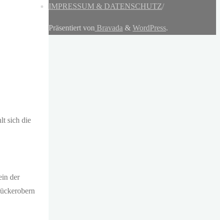
IMPRESSUM & DATENSCHUTZ
/
Präsentiert von
Bravada
&
WordPress
.
t sich die
.
ein der
rückerobern