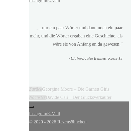
Instagram
E-Mail
„...nur ein paar Wörter und dann noch ein paar
mehr, und die Wörter ergaben eine Geschichte, als
wäre sie von Anfang an da gewesen.“
-
Claire-Louise Bennett
, Kasse 19
Zurück
Georgina Moore – Die Garnett Girls
Nächster
Davide Calì – Der Glücksverkäufer
Instagram
E-Mail
© 2020 - 2026 Rezensöhnchen