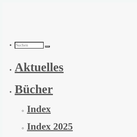
Zum
Inhalt
springen
Suchen
Aktuelles
nach:
Bücher
Index
Index 2025