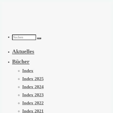
Zum
Inhalt
springen
Suchen
Aktuelles
nach:
Bücher
Index
Index 2025
Index 2024
Index 2023
Index 2022
Index 2021