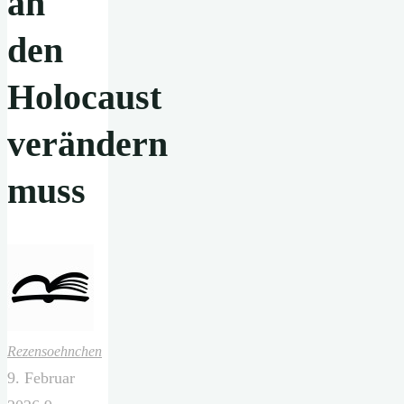
an
den
Holocaust
verändern
muss
Rezensoehnchen
9. Februar