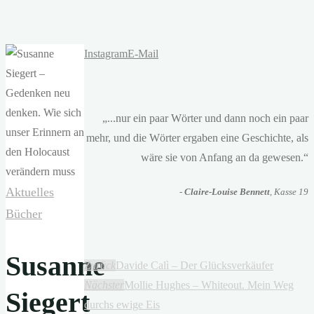
Instagram
E-Mail
„...nur ein paar Wörter und dann noch ein paar
mehr, und die Wörter ergaben eine Geschichte, als
wäre sie von Anfang an da gewesen.“
Aktuelles
-
Claire-Louise Bennett
, Kasse 19
Bücher
Susanne
Zurück
Davide Calì – Der Glücksverkäufer
Nächster
Mollie Hughes – Whiteout. Mein Weg
Siegert
durchs ewige Eis