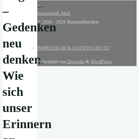
–
Instagram
E-Mail
© 2020 - 2026 Rezensöhnchen
Gedenken
neu
IMPRESSUM & DATENSCHUTZ
/
denken.
Präsentiert von
Bravada
&
WordPress
.
Wie
sich
unser
Erinnern