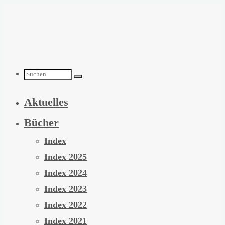
Zum
Inhalt
springen
Suchen
Aktuelles
nach:
Bücher
Index
Index 2025
Index 2024
Index 2023
Index 2022
Index 2021