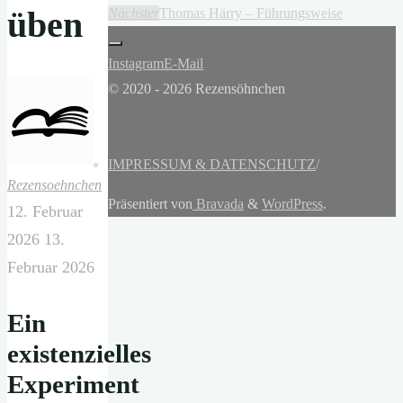
üben
Nächster
Thomas Härry – Führungsweise
Instagram
E-Mail
© 2020 - 2026 Rezensöhnchen
IMPRESSUM & DATENSCHUTZ
/
Rezensoehnchen
Präsentiert von
Bravada
&
WordPress
.
12. Februar
2026
13.
Februar 2026
Ein
existenzielles
Experiment