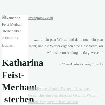
Instagram
E-Mail
Aktuelles
„...nur ein paar Wörter und dann noch ein paar
Bücher
mehr, und die Wörter ergaben eine Geschichte, als
wäre sie von Anfang an da gewesen.“
Katharina
-
Claire-Louise Bennett
, Kasse 19
Feist-
Merhaut –
Zurück
Agnes Arnold-Forster – Nostalgie.
Geschichte eines gefährlichen Gefühls. Warum
sterben
uns die Vergangenheit nie loslässt