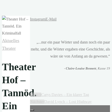
Instagram
E-Mail
Aktuelles
„...nur ein paar Wörter und dann noch ein paar
Theater
mehr, und die Wörter ergaben eine Geschichte, als
wäre sie von Anfang an da gewesen.“
Theater
-
Claire-Louise Bennett
, Kasse 19
Hof –
Tannöd.
Zurück
Carys Davies – Ein klarer Tag
Nächster
David Lynch – Lost Highway
Ein