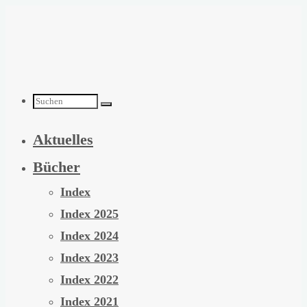
Zum
Inhalt
springen
Suchen
Aktuelles
nach:
Bücher
Index
Index 2025
Index 2024
Index 2023
Index 2022
Index 2021