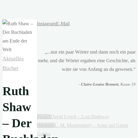
Instagram
E-Mail
„...nur ein paar Wörter und dann noch ein paar
Aktuelles
mehr, und die Wörter ergaben eine Geschichte, als
Bücher
wäre sie von Anfang an da gewesen.“
-
Claire-Louise Bennett
, Kasse 19
Ruth
Shaw
Zurück
David Lynch – Lost Highway
– Der
Nächster
L. M. Montgomery – Anne auf Green
Gables