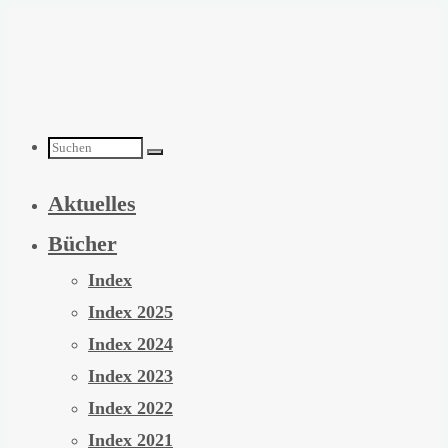
Zum
Inhalt
springen
Suchen
Aktuelles
nach:
Bücher
Index
Index 2025
Index 2024
Index 2023
Index 2022
Index 2021