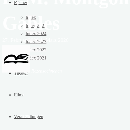
Bücher
Gables
Index
Index 2025
Index 2024
27. Februar 2026
1. März 2026
Index 2023
Index 2022
Index 2021
Rezensoehnchen
Theater
Filme
Veranstaltungen