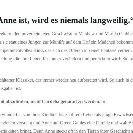
Anne ist, wird es niemals langweilig.
tiveltern, den unverheirateten Geschwistern Matthew und Marilla Cuthbe
dass sie statt eines Jungen zur Mithilfe auf dem Hof ein Mädchen beko
mperamentvolles Kind, das sich des Öfteren in seiner Fantasie verlier
heidung, die ihre Leben für immer verändern und bereichern wird: Sie 
lterter Klassiker, der immer wieder neu aufbereitet wird. So auch in 
sgabe” ist.
it abzufinden, nicht Cordelia genannt zu werden.“«
wunderbar von ihrer Kindheit bis zu ihrem Leben als junge Erwachsen
u erziehen versucht und Anne auf Green Gables eine Familie und wahre
erigkeiten bringt. Denn Anne steckt oft in den Tiefen ihrer Geschichten,