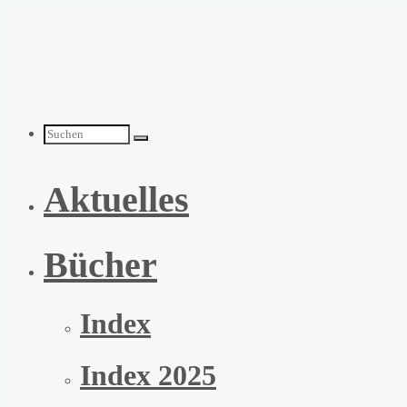
Zum
Inhalt
springen
Suchen
Aktuelles
nach:
Bücher
Index
Index 2025