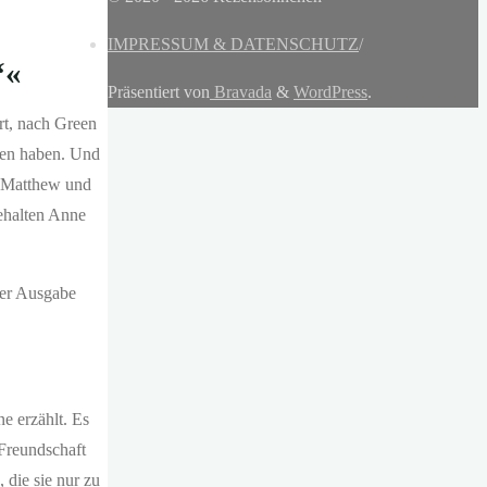
IMPRESSUM & DATENSCHUTZ
/
“«
Präsentiert von
Bravada
&
WordPress
.
rt, nach Green
mmen haben. Und
t. Matthew und
behalten Anne
der Ausgabe
e erzählt. Es
 Freundschaft
 die sie nur zu