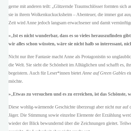
gerne mit anderen teilt: „Glitzernde Traumschlösser formten sich 
sie in ihrem Wolkenkuckucksheim – Abenteuer, die immer gut ausg
Zeit wird Anne jedoch langsam erwachsener und damit vernünftige
»
„
Ist es nicht wunderbar, dass es so vieles herauszufinden gib
wir alles schon wüssten, wäre sie nicht halb so interessant, n
Nicht nur ihre Fantasie macht Anne als Protagonistin so unglaublic
die Welt. Sie sieht die Schönheit im Alltäglichen und schafft es,
begeistern. Auch für Leser*innen bietet
Anne auf Green Gables
ei
möchte.
»
„
Etwas zu versuchen und es zu erreichen, ist das Schönste, 
Diese wohlig-wärmende Geschichte überzeugt aber nicht nur auf der
Jäger. Die Stimmung sowie einzelne Elemente der Erzählung werde
wieder der Blick bewundernd über die Zeichnungen gleitet. Teilw