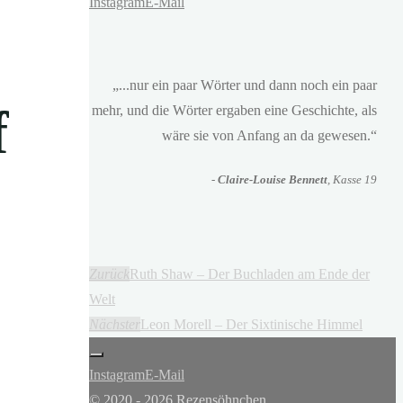
Instagram
E-Mail
„...nur ein paar Wörter und dann noch ein paar
f
mehr, und die Wörter ergaben eine Geschichte, als
wäre sie von Anfang an da gewesen.“
-
Claire-Louise Bennett
, Kasse 19
Zurück
Ruth Shaw – Der Buchladen am Ende der
Welt
Nächster
Leon Morell – Der Sixtinische Himmel
Instagram
E-Mail
© 2020 - 2026 Rezensöhnchen