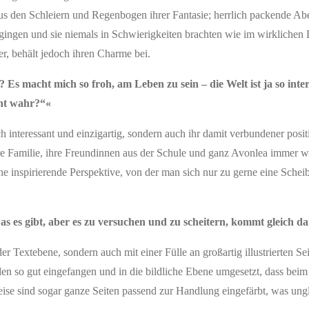
aus den Schleiern und Regenbogen ihrer Fantasie; herrlich packende Abe
ingen und sie niemals in Schwierigkeiten brachten wie im wirklichen 
r, behält jedoch ihren Charme bei.
t? Es macht mich so froh, am Leben zu sein – die Welt ist ja so int
icht wahr?“«
h interessant und einzigartig, sondern auch ihr damit verbundener posit
 ihre Familie, ihre Freundinnen aus der Schule und ganz Avonlea immer w
ne inspirierende Perspektive, von der man sich nur zu gerne eine Sche
was es gibt, aber es zu versuchen und zu scheitern, kommt gleich d
 Textebene, sondern auch mit einer Fülle an großartig illustrierten Sei
n so gut eingefangen und in die bildliche Ebene umgesetzt, dass bei
eise sind sogar ganze Seiten passend zur Handlung eingefärbt, was ung