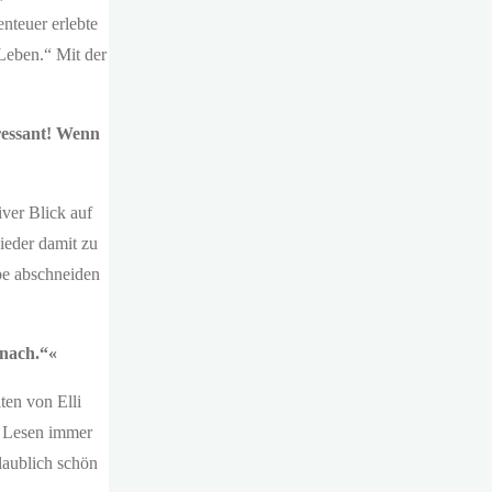
nteuer erlebte
Leben.“ Mit der
eressant! Wenn
iver Blick auf
ieder damit zu
ibe abschneiden
anach.“«
ten von Elli
m Lesen immer
laublich schön