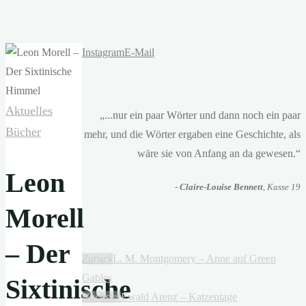
Instagram
E-Mail
Aktuelles
„...nur ein paar Wörter und dann noch ein paar
Bücher
mehr, und die Wörter ergaben eine Geschichte, als
wäre sie von Anfang an da gewesen.“
Leon
-
Claire-Louise Bennett
, Kasse 19
Morell
– Der
Zurück
L. M. Montgomery – Anne auf Green
Gables
Sixtinische
Nächster
Ewald Arenz – Katzentage