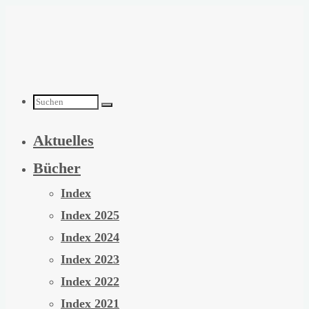
Zum
Inhalt
springen
Suchen
Aktuelles
nach:
Bücher
Index
Index 2025
Index 2024
Index 2023
Index 2022
Index 2021