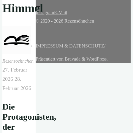
Himmel
Instagram
E-Mail
© 2020 - 2026 Rezensöhnchen
IMPRESSUM & DATENSCHUTZ
/
Präsentiert von
Bravada
&
WordPress
.
Rezensoehnchen
27. Februar
2026
28.
Februar 2026
Die
Protagonisten,
der