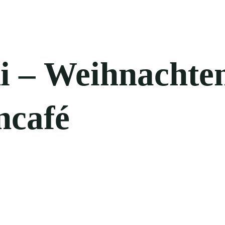
i – Weihnachte
ncafé