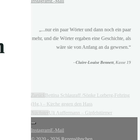
Instagram
E-Mail
„...nur ein paar Wörter und dann noch ein paar
n
mehr, und die Wörter ergaben eine Geschichte, als
wäre sie von Anfang an da gewesen.“
-
Claire-Louise Bennett
, Kasse 19
Zurück
Bettina Schlauraff /Sönke Lorberg-Fehring
(Hg.) – Kirche gegen den Hass
Nächster
Uli Auffermann – Gipfelstürmer
Instagram
E-Mail
© 2020 - 2026 Rezensöhnchen