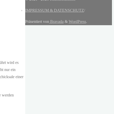
IMPRESSUM & DATENSCHUTZ
/
Präsentiert von
Bravada
&
WordPress
.
ührt wird es
ht nur ein
chicksale einer
he werden