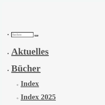
Zum
Inhalt
springen
Suchen
Aktuelles
nach:
Bücher
Index
Index 2025