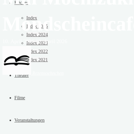
Bücher
Mondscheincaf
Index
Index 2025
Index 2024
10. April 2026
10. April 2026
Index 2023
Index 2022
Index 2021
Rezensoehnchen
Theater
Filme
Veranstaltungen