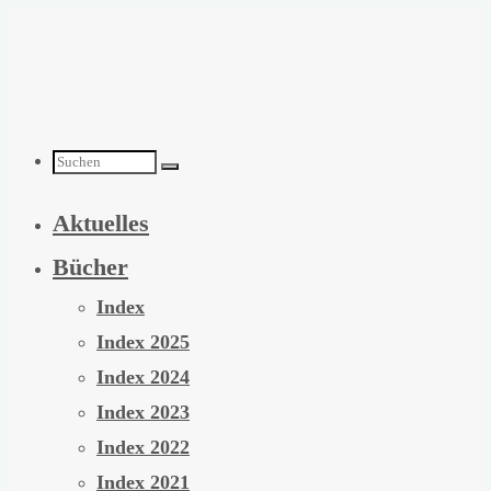
Zum
Inhalt
springen
Suchen
Aktuelles
nach:
Bücher
Index
Index 2025
Index 2024
Index 2023
Index 2022
Index 2021