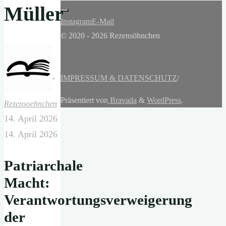
Müller
Instagram
E-Mail
© 2020 - 2026 Rezensöhnchen
IMPRESSUM & DATENSCHUTZ
/
Präsentiert von
Bravada
&
WordPress
.
Rezensoehnchen
14. April 2026
14. April 2026
Patriarchale
Macht:
Verantwortungsverweigerung
der