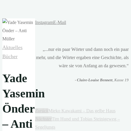
Instagram
E-Mail
Aktuelles
„...nur ein paar Wörter und dann noch ein paar
Bücher
mehr, und die Wörter ergaben eine Geschichte, als
wäre sie von Anfang an da gewesen.“
Yade
-
Claire-Louise Bennett
, Kasse 19
Yasemin
Önder
Zurück
Mieko Kawakami – Das gelbe Haus
Nächster
Tim Hund und Tobias Steinigeweg –
– Anti
Segeljungs