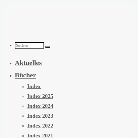
Zum
Inhalt
springen
Suchen
Aktuelles
nach:
Bücher
Index
Index 2025
Index 2024
Index 2023
Index 2022
Index 2021