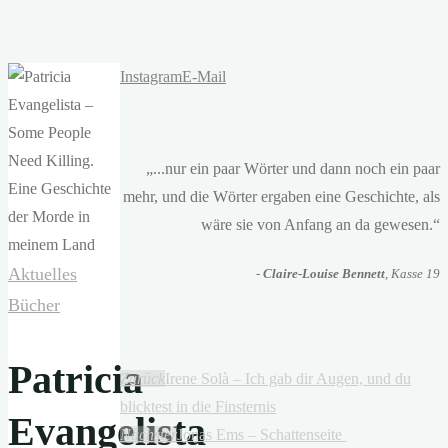
Instagram
E-Mail
„...nur ein paar Wörter und dann noch ein paar
mehr, und die Wörter ergaben eine Geschichte, als
wäre sie von Anfang an da gewesen.“
Aktuelles
-
Claire-Louise Bennett
, Kasse 19
Bücher
Patricia
Zurück
Irene Solà – Ich gab dir Augen, und du
blicktest in die Finsternis
Evangelista
Nächster
Jonas Ems – Schattenseite