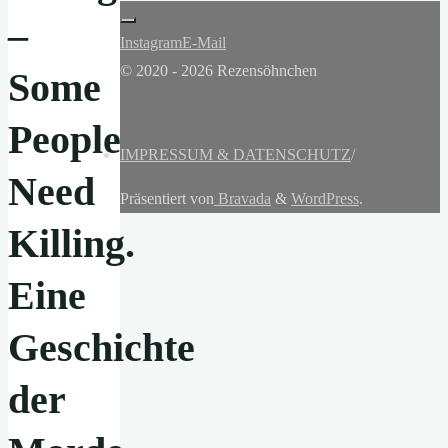
–
Instagram
E-Mail
© 2020 - 2026 Rezensöhnchen
Some
People
IMPRESSUM & DATENSCHUTZ
/
Need
Präsentiert von
Bravada
&
WordPress
.
Killing.
Eine
Geschichte
der