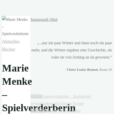
Instagram
E-Mail
Aktuelles
„...nur ein paar Wörter und dann noch ein paar
Bücher
mehr, und die Wörter ergaben eine Geschichte, als
wäre sie von Anfang an da gewesen.“
Marie
-
Claire-Louise Bennett
, Kasse 19
Menke
–
Zurück
Gamesymphonic – Bamberger
Symphoniker und Eímear Noone
Spielverderberin
Nächster
Theater Hof – Cluedo