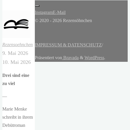
Instagram
E-Mail
© 2020 - 2026 Rezensöhnchen
Rezensoehnchen
IMPRESSUM & DATENSCHUTZ
/
9. Mai 2026
Präsentiert von
Bravada
&
WordPress
.
10. Mai 2026
Drei sind eine
zu viel
—
Marie Menke
schreibt in ihrem
Debütroman