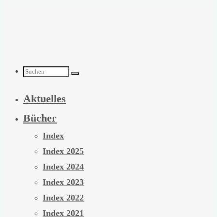
Zum
Inhalt
springen
Suchen
Aktuelles
nach:
Bücher
Index
Index 2025
Index 2024
Index 2023
Index 2022
Index 2021