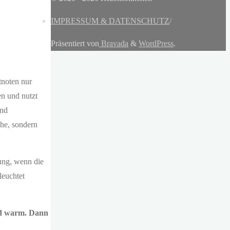
IMPRESSUM & DATENSCHUTZ
/
Präsentiert von
Bravada
&
WordPress
.
tnoten nur
en und nutzt
und
he, sondern
hung, wenn die
leuchtet
ird warm. Dann