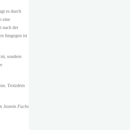
ngt es durch
h eine
t nach der
n hingegen ist
ist, sondern
he
ann. Trotzdem
n Jasmin Fuchs