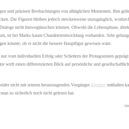
ungen und präzisen Beobachtungen von alltäglichen Momenten. Ihm geli
cken. Die Figuren bleiben jedoch streckenweise unzugänglich, wodurc
lle Dialoge nicht hinwegtäuschen können. Obwohl die Lebensphase
,
direk
um, ist bei Marko kaum Charakterentwicklung vorhanden. Sehr gelunge
agen könnte, ob er nicht die bessere Hauptfigur gewesen wäre.
ur vom individuellen Erfolg oder Scheitern der Protagonisten geprägt 
wirft einen differenzierten Blick auf persönliche und gesellschaftlic
 leider nicht mit seinem herausragenden Vorgänger
Klapper
mithalten k
man so sicherlich noch nicht gelesen hat.
vo