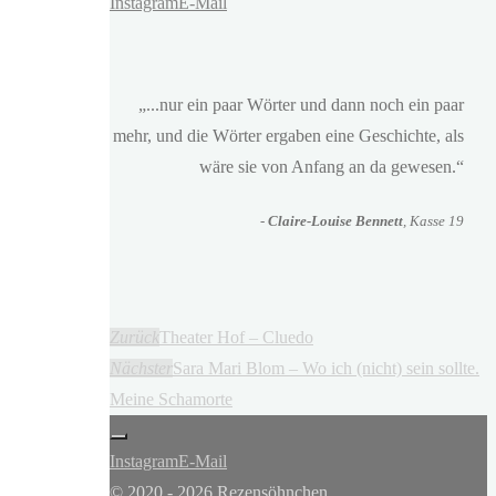
Instagram
E-Mail
„...nur ein paar Wörter und dann noch ein paar
mehr, und die Wörter ergaben eine Geschichte, als
wäre sie von Anfang an da gewesen.“
-
Claire-Louise Bennett
, Kasse 19
Zurück
Theater Hof – Cluedo
Nächster
Sara Mari Blom – Wo ich (nicht) sein sollte.
Meine Schamorte
Instagram
E-Mail
© 2020 - 2026 Rezensöhnchen