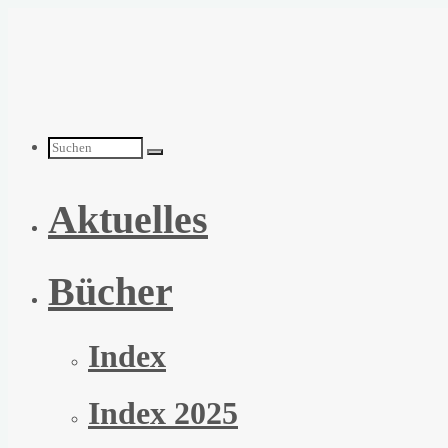
Zum
Inhalt
springen
Suchen
Aktuelles
nach:
Bücher
Index
Index 2025