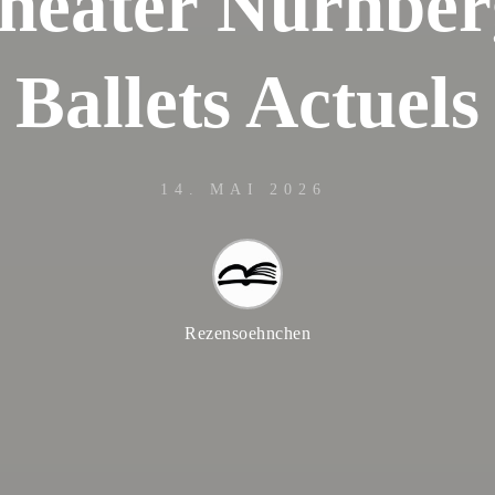
theater Nürnber
Ballets Actuels
14. MAI 2026
Rezensoehnchen