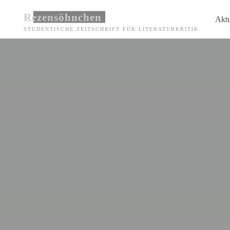
Zum
Rezensöhnchen
Aktu
Inhalt
STUDENTISCHE ZEITSCHRIFT FÜR LITERATURKRITIK
springen