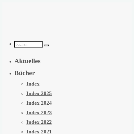
Zum
Inhalt
springen
Suchen
Aktuelles
nach:
Bücher
Index
Index 2025
Index 2024
Index 2023
Index 2022
Index 2021