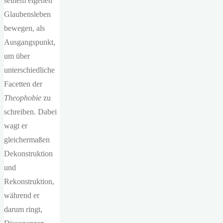
seinem eigenen
Glaubensleben
bewegen, als
Ausgangspunkt,
um über
unterschiedliche
Facetten der
Theophobie
zu
schreiben. Dabei
wagt er
gleichermaßen
Dekonstruktion
und
Rekonstruktion,
während er
darum ringt,