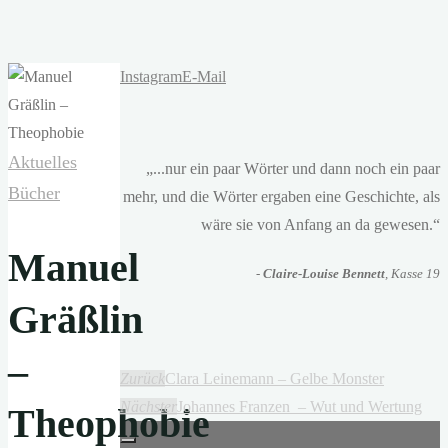
Instagram
E-Mail
Aktuelles
„...nur ein paar Wörter und dann noch ein paar
Bücher
mehr, und die Wörter ergaben eine Geschichte, als
wäre sie von Anfang an da gewesen.“
Manuel
-
Claire-Louise Bennett
, Kasse 19
Gräßlin
–
Zurück
Clara Leinemann – Gelbe Monster
Nächster
Johannes Franzen – Wut und Wertung
Theophobie