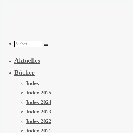
Zum
Inhalt
springen
Suchen
Aktuelles
nach:
Bücher
Index
Index 2025
Index 2024
Index 2023
Index 2022
Index 2021