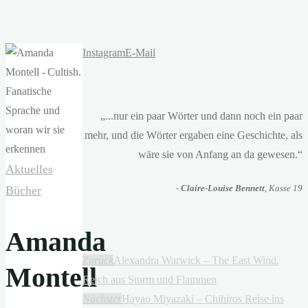
Instagram
E-Mail
„...nur ein paar Wörter und dann noch ein paar
mehr, und die Wörter ergaben eine Geschichte, als
wäre sie von Anfang an da gewesen.“
Aktuelles
-
Claire-Louise Bennett
, Kasse 19
Bücher
Amanda
Zurück
Alexandra Warwick – The East Wind.
Montell
Reich aus Sturm und Flammen
Nächster
Hayao Miyazaki – Chihiros Reise ins