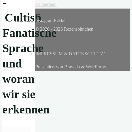
-
Zauberland
Cultish.
Instagram
E-Mail
Fanatische
© 2020 - 2026 Rezensöhnchen
Sprache
IMPRESSUM & DATENSCHUTZ
/
und
Präsentiert von
Bravada
&
WordPress
.
woran
wir sie
erkennen