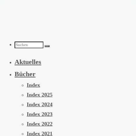
Zum
Inhalt
springen
Suchen
Aktuelles
nach:
Bücher
Index
Index 2025
Index 2024
Index 2023
Index 2022
Index 2021