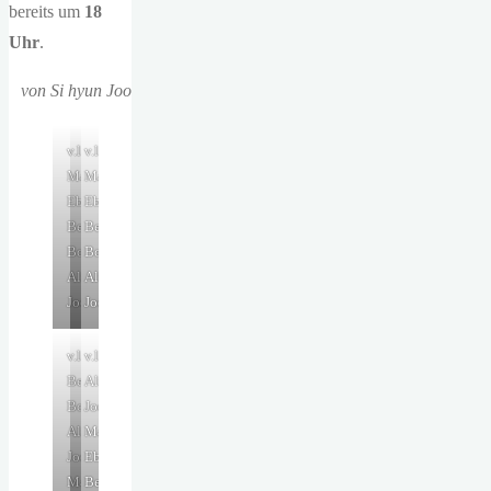
bereits um
18
Uhr
.
von Si hyun Joo
v.l.n.r.:
v.l.n.r.:
Matthias
Matthias
Eberle,
Eberle,
Benjamin
Benjamin
Bochmann,
Bochmann,
Aline
Aline
Joers
Joers
v.l.n.r.:
v.l.n.r.:
Benjamin
Aline
Bochmann,
Joers,
Aline
Matthias
Joers,
Eberle,
Matthias
Benjamin