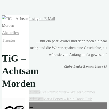
Instagram
E-Mail
Aktuelles
Theater
„...nur ein paar Wörter und dann noch ein paar
mehr, und die Wörter ergaben eine Geschichte, als
wäre sie von Anfang an da gewesen.“
TiG –
-
Claire-Louise Bennett
, Kasse 19
Achtsam
Morden
Zurück
Eva Pramschüfer – Weißer Sommer
Nächster
Maria Popov – Kein Bock Club