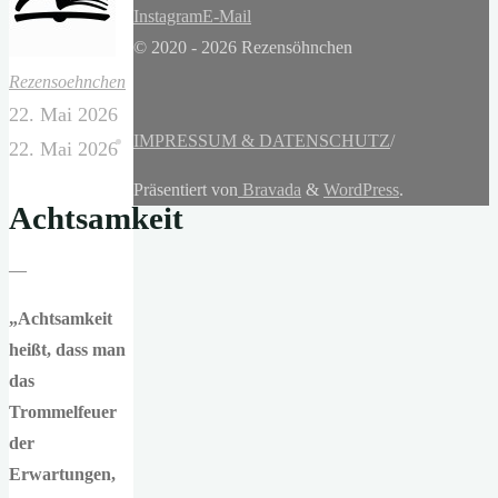
Instagram
E-Mail
© 2020 - 2026 Rezensöhnchen
Rezensoehnchen
22. Mai 2026
IMPRESSUM & DATENSCHUTZ
/
22. Mai 2026
Präsentiert von
Bravada
&
WordPress
.
Achtsamkeit
—
„Achtsamkeit
heißt, dass man
das
Trommelfeuer
der
Erwartungen,