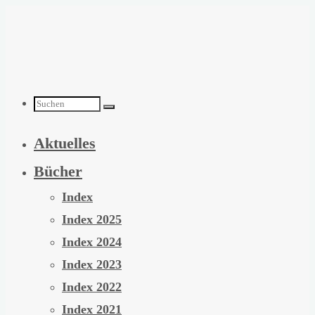
Zum
Inhalt
springen
Suchen
Aktuelles
nach:
Bücher
Index
Index 2025
Index 2024
Index 2023
Index 2022
Index 2021