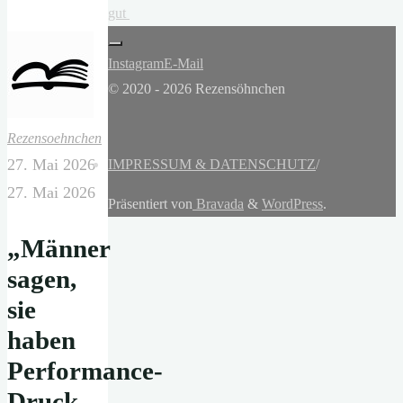
gut
Instagram
E-Mail
© 2020 - 2026 Rezensöhnchen
Rezensoehnchen
27. Mai 2026
IMPRESSUM & DATENSCHUTZ
/
27. Mai 2026
Präsentiert von
Bravada
&
WordPress
.
„Männer
sagen,
sie
haben
Performance-
Druck,