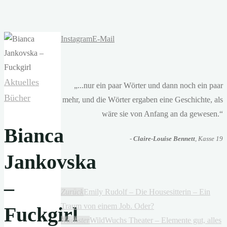
Instagram
E-Mail
Aktuelles
„...nur ein paar Wörter und dann noch ein paar
Bücher
mehr, und die Wörter ergaben eine Geschichte, als
wäre sie von Anfang an da gewesen.“
Bianca
-
Claire-Louise Bennett
, Kasse 19
Jankovska
–
Zurück
Emily Rudolf – Die Housesitterin – Ein
Traum von einem Job. Oder?
Fuckgirl
Nächster
WildWuchs Theater – Elemente gut, alles