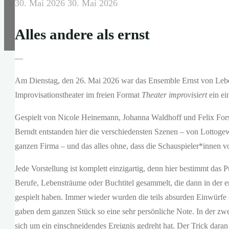
30. Mai 2026
30. Mai 2026
Alles andere als ernst
—
Am Dienstag, den 26. Mai 2026 war das Ensemble Ernst von Lebe
Improvisationstheater im freien Format
Theater improvisiert
ein ei
Gespielt von Nicole Heinemann, Johanna Waldhoff und Felix For
Berndt entstanden hier die verschiedensten Szenen – von Lottog
ganzen Firma – und das alles ohne, dass die Schauspieler*innen vor
Jede Vorstellung ist komplett einzigartig, denn hier bestimmt da
Berufe, Lebensträume oder Buchtitel gesammelt, die dann in der e
gespielt haben. Immer wieder wurden die teils absurden Einwürfe
gaben dem ganzen Stück so eine sehr persönliche Note. In der zw
sich um ein einschneidendes Ereignis gedreht hat. Der Trick daran