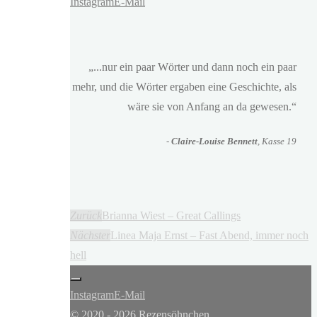
Instagram
E-Mail
„...nur ein paar Wörter und dann noch ein paar
mehr, und die Wörter ergaben eine Geschichte, als
wäre sie von Anfang an da gewesen.“
-
Claire-Louise Bennett
, Kasse 19
Zurück
Brianna Wiest – Great Callings
Nächster
Linea Maja Ernst – Fast Abend, immer noch
hell
Instagram
E-Mail
© 2020 - 2026 Rezensöhnchen