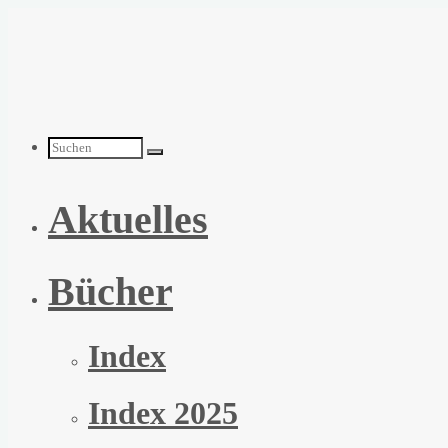
Zum
Inhalt
springen
Suchen
Aktuelles
nach:
Bücher
Index
Index 2025