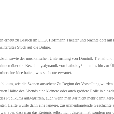
n erneut zu Besuch im E.T.A Hoffmann Theater und brachte dort mit 
nzigartiges Stück auf die Bühne.
sbach sowie der musikalischen Untermalung von Dominik Tremel und P
ewinnen über die Beziehungsdynamik von Patholog*innen bis hin zur Ü
her eine Idee hatten, was sie heute erwartet.
s Publikum, wie die Szenen aussehen: Zu Beginn der Vorstellung wurden
rsten Hälfte des Abends eine kleinere oder auch größere Rolle in einze
 des Publikums aufgegriffen, auch wenn man gar nicht mehr damit gere
eiten Hälfte wurde dann eine längere, zusammenhängende Geschichte a
 war aber, dass man das Ereignis selbst nicht gesehen hat, sondern nur