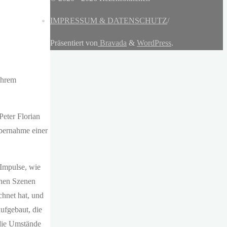
IMPRESSUM & DATENSCHUTZ
/
Präsentiert von
Bravada
&
WordPress
.
ihrem
eter Florian
bernahme einer
 Impulse, wie
lnen Szenen
chnet hat, und
ufgebaut, die
 die Umstände