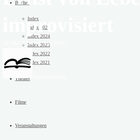
Bücher
improvisiert
Index
Index 2025
Index 2024
30. Mai 2026
30. Mai 2026
Index 2023
Index 2022
Index 2021
Rezensoehnchen
Theater
Filme
Veranstaltungen