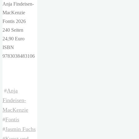
Anja Findeisen-
MacKenzie
Fontis 2026
240 Seiten
24,90 Euro
ISBN
‎9783038483106
#
Anja
Findeisen-
MacKenzie
#
Fontis
#
Jasmin Fuchs
#
Kunst und