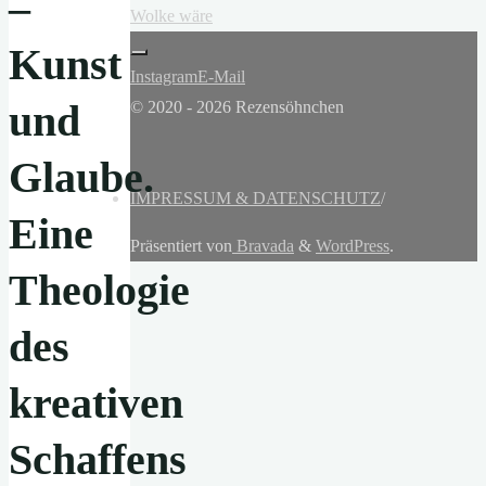
–
Wolke wäre
Kunst
Instagram
E-Mail
und
© 2020 - 2026 Rezensöhnchen
Glaube.
IMPRESSUM & DATENSCHUTZ
/
Eine
Präsentiert von
Bravada
&
WordPress
.
Theologie
des
kreativen
Schaffens