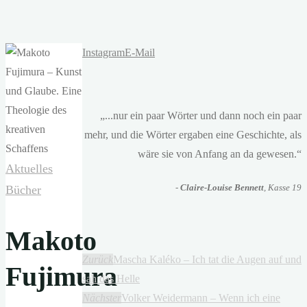
Instagram
E-Mail
„...nur ein paar Wörter und dann noch ein paar
mehr, und die Wörter ergaben eine Geschichte, als
wäre sie von Anfang an da gewesen.“
Aktuelles
-
Claire-Louise Bennett
, Kasse 19
Bücher
Makoto
Zurück
Mascha Kaléko – Ich tat die Augen auf und
Fujimura
sah das Helle
Nächster
Volker Weidermann – Wenn ich eine