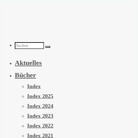
Zum
Inhalt
springen
Suchen
Aktuelles
nach:
Bücher
Index
Index 2025
Index 2024
Index 2023
Index 2022
Index 2021