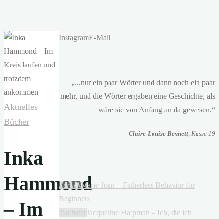
Instagram
E-Mail
„...nur ein paar Wörter und dann noch ein paar
mehr, und die Wörter ergaben eine Geschichte, als
Aktuelles
wäre sie von Anfang an da gewesen.“
Bücher
-
Claire-Louise Bennett
, Kasse 19
Inka
Hammond
Zurück
Marie Joan – Fatherless Behavior for
Beginners
– Im
Nächster
Jacqueline Harpman – Ich, die ich