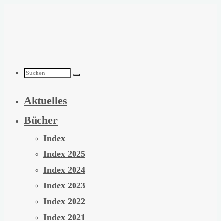
Zum
Inhalt
springen
Suchen
Aktuelles
nach:
Bücher
Index
Index 2025
Index 2024
Index 2023
Index 2022
Index 2021